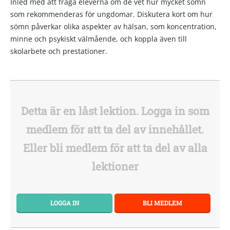
Inled med att fråga eleverna om de vet hur mycket sömn
som rekommenderas för ungdomar. Diskutera kort om hur
sömn påverkar olika aspekter av hälsan, som koncentration,
minne och psykiskt välmående, och koppla även till
skolarbete och prestationer.
Detta är en låst lektion. Logga in som
medlem för att ta del av innehållet.
Eller bli medlem för att ta del av alla
lektioner
LOGGA IN
BLI MEDLEM