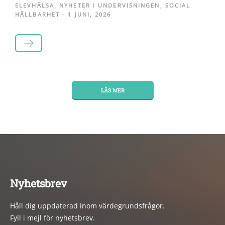
ELEVHÄLSA
,
NYHETER I UNDERVISNINGEN
,
SOCIAL
HÅLLBARHET
-
1 JUNI, 2026
LÄS MER
LÄS MER
Nyhetsbrev
Håll dig uppdaterad inom värdegrundsfrågor.
Fyll i mejl för nyhetsbrev.