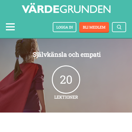
LOGGA IN
BLI MEDLEM
Självkänsla och empati
20
LEKTIONER