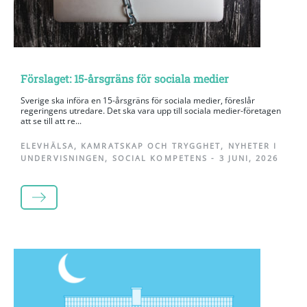
Förslaget: 15-årsgräns för sociala medier
Sverige ska införa en 15-årsgräns för sociala medier, föreslår
regeringens utredare. Det ska vara upp till sociala medier-företagen
att se till att re...
ELEVHÄLSA
,
KAMRATSKAP OCH TRYGGHET
,
NYHETER I
UNDERVISNINGEN
,
SOCIAL KOMPETENS
-
3 JUNI, 2026
LÄS MER