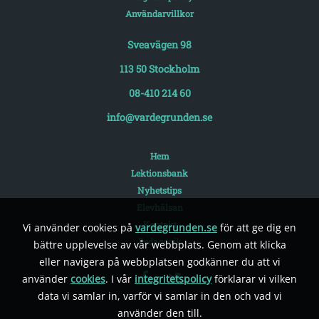
Användarvillkor
Sveavägen 98
113 50 Stockholm
08-410 214 60
info@vardegrunden.se
Hem
Lektionsbank
Nyhetstips
Elevhälsan
Kontakt
Vi använder cookies på
vardegrunden.se
för att ge dig en
Pedagogik
bättre upplevelse av vår webbplats. Genom att klicka
eller navigera på webbplatsen godkänner du att vi
använder
cookies
. I vår
integritetspolicy
förklarar vi vilken
data vi samlar in, varför vi samlar in den och vad vi
använder den till.