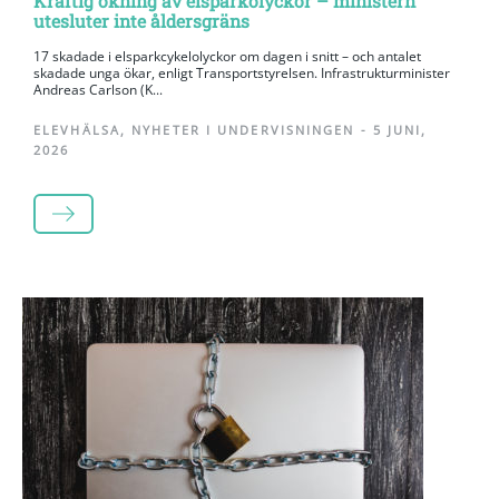
Kraftig ökning av elsparkolyckor – ministern
utesluter inte åldersgräns
17 skadade i elsparkcykelolyckor om dagen i snitt – och antalet
skadade unga ökar, enligt Transportstyrelsen. Infrastrukturminister
Andreas Carlson (K...
ELEVHÄLSA
,
NYHETER I UNDERVISNINGEN
-
5 JUNI,
2026
LÄS MER