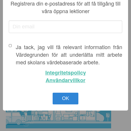
att se till att re...
Registrera din e-postadress för att få tillgång till
våra öppna lektioner
ELEVHÄLSA
,
KAMRATSKAP OCH TRYGGHET
,
NYHETER I
UNDERVISNINGEN
,
SOCIAL KOMPETENS
-
3 JUNI, 2026
LÄS MER
Ja tack, jag vill få relevant information från
Värdegrunden för att underlätta mitt arbete
med skolans värdebaserade arbete.
Integritetspolicy
Användarvillkor
OK