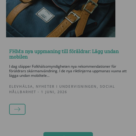
FHM:s nya uppmaning till föräldrar: Lägg undan
mobilen
I dag släpper Folkhälsomyndigheten nya rekommendationer för
föräldrars skärmanvändning. I de nya riktlinjerna uppmanas vuxna att
lägga undan mobiltele...
ELEVHÄLSA
,
NYHETER I UNDERVISNINGEN
,
SOCIAL
HÅLLBARHET
-
1 JUNI, 2026
LÄS MER