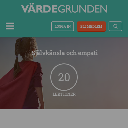
LOGGA IN
BLI MEDLEM
Självkänsla och empati
20
LEKTIONER