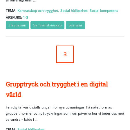
är allvarligt eller ...
,
,
TEMA:
Kamratskap och trygghet
Social hållbarhet
Social kompetens
ÅRSKURS:
1-3
Elevhälsan
Samhällskunskap
Svenska
3
Grupptryck och trygghet i en digital
värld
I en digital värld ställs unga inför nya utmaningar. På nätet formas
grupper, normer och påtryckningar som kan påverka hur vi beter oss mot
varandra – både i ...
TEMA:
Social hållbarhet