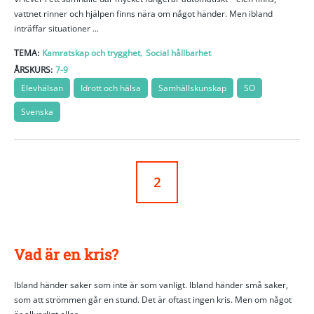
vattnet rinner och hjälpen finns nära om något händer. Men ibland
inträffar situationer ...
,
TEMA:
Kamratskap och trygghet
Social hållbarhet
ÅRSKURS:
7-9
Elevhälsan
Idrott och hälsa
Samhällskunskap
SO
Svenska
2
Vad är en kris?
Ibland händer saker som inte är som vanligt. Ibland händer små saker,
som att strömmen går en stund. Det är oftast ingen kris. Men om något