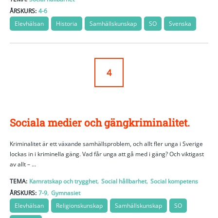
ÅRSKURS:
4-6
Elevhälsan
Historia
Samhällskunskap
SO
Svenska
4
Sociala medier och gängkriminalitet.
Kriminalitet är ett växande samhällsproblem, och allt fler unga i Sverige
lockas in i kriminella gäng. Vad får unga att gå med i gäng? Och viktigast
av allt – ...
,
,
TEMA:
Kamratskap och trygghet
Social hållbarhet
Social kompetens
,
ÅRSKURS:
7-9
Gymnasiet
Elevhälsan
Religionskunskap
Samhällskunskap
SO