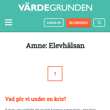
LOGGA IN
BLI MEDLEM
amne: Elevhälsan
1
Vad gör vi under en kris?
Vi lever i ett samhälle där mycket fungerar automatiskt – elen finns,