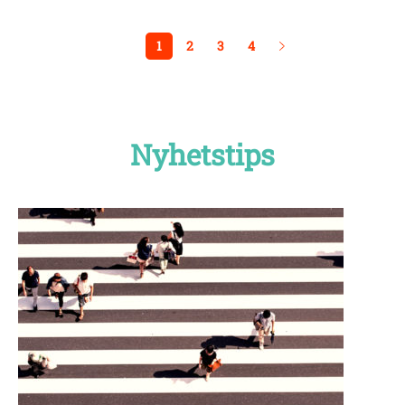
1
2
3
4
Nyhetstips