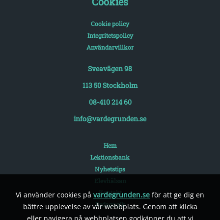
Cookies
Cookie policy
Integritetspolicy
Användarvillkor
Sveavägen 98
113 50 Stockholm
08-410 214 60
info@vardegrunden.se
Hem
Lektionsbank
Nyhetstips
Elevhälsan
Kontakt
Vi använder cookies på
vardegrunden.se
för att ge dig en
Pedagogik
bättre upplevelse av vår webbplats. Genom att klicka
eller navigera på webbplatsen godkänner du att vi