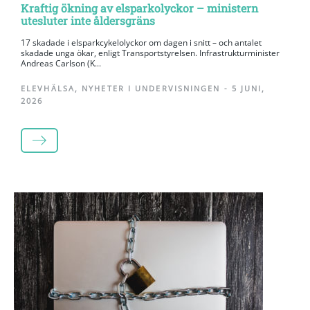
Kraftig ökning av elsparkolyckor – ministern
utesluter inte åldersgräns
17 skadade i elsparkcykelolyckor om dagen i snitt – och antalet
skadade unga ökar, enligt Transportstyrelsen. Infrastrukturminister
Andreas Carlson (K...
ELEVHÄLSA
,
NYHETER I UNDERVISNINGEN
-
5 JUNI,
2026
LÄS MER