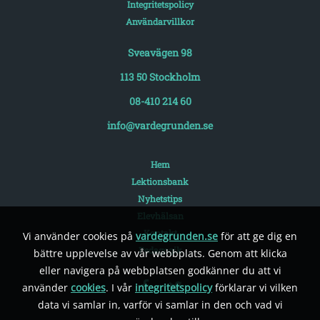
Integritetspolicy
Användarvillkor
Sveavägen 98
113 50 Stockholm
08-410 214 60
info@vardegrunden.se
Hem
Lektionsbank
Nyhetstips
Elevhälsan
Kontakt
Vi använder cookies på
vardegrunden.se
för att ge dig en
Pedagogik
bättre upplevelse av vår webbplats. Genom att klicka
eller navigera på webbplatsen godkänner du att vi
använder
cookies
. I vår
integritetspolicy
förklarar vi vilken
data vi samlar in, varför vi samlar in den och vad vi