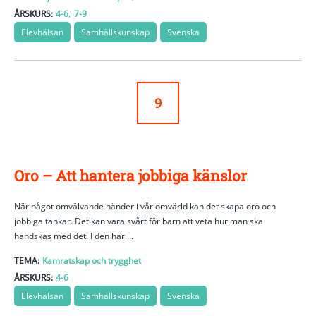
,
ÅRSKURS:
4-6
7-9
Elevhälsan
Samhällskunskap
Svenska
9
Oro – Att hantera jobbiga känslor
När något omvälvande händer i vår omvärld kan det skapa oro och
jobbiga tankar. Det kan vara svårt för barn att veta hur man ska
handskas med det. I den här ...
TEMA:
Kamratskap och trygghet
ÅRSKURS:
4-6
Elevhälsan
Samhällskunskap
Svenska