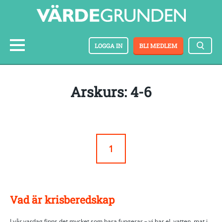
LOGGA IN
BLI MEDLEM
arskurs: 4-6
1
Vad är krisberedskap
I vår vardag finns det mycket som bara fungerar – vi har el, vatten, mat i