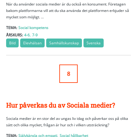
När du använder sociala medier är du också en konsument. Företagen
bakom plattformarna vill att du ska använda det plattformen erbjuder så
mycket som möjligt. ...
TEMA:
Social kompetens
,
ÅRSKURS:
4-6
7-9
Bild
Elevhälsan
Samhällskunskap
Svenska
8
Hur påverkas du av Sociala medier?
Sociala medier är en stor del av ungas liv idag och påverkar oss på olika
sätt och olika mycket, frågan är hur och i vilken utsträckning?
,
TEMA:
Självkänsla och empati
Social hållbarhet