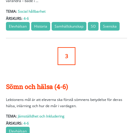
varandra – både i ...
TEMA:
Social hållbarhet
ÅRSKURS:
4-6
Elevhälsan
Historia
Samhällskunskap
SO
Svenska
3
Sömn och hälsa (4-6)
Lektionens mål är att eleverna ska förstå sömnens betydelse för deras
hälsa, inlärning och hur de mår i vardagen.
TEMA:
Jämställdhet och Inkludering
ÅRSKURS:
4-6
Elevhälsan