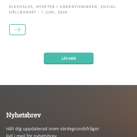
ELEVHÄLSA
,
NYHETER I UNDERVISNINGEN
,
SOCIAL
HÅLLBARHET
-
1 JUNI, 2026
LÄS MER
LÄS MER
Nyhetsbrev
Håll dig uppdaterad inom värdegrundsfrågor.
Fyll i mejl för nyhetsbrev.