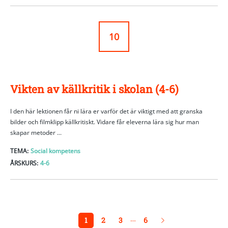
10
Vikten av källkritik i skolan (4-6)
I den här lektionen får ni lära er varför det är viktigt med att granska
bilder och filmklipp källkritiskt. Vidare får eleverna lära sig hur man
skapar metoder ...
TEMA:
Social kompetens
ÅRSKURS:
4-6
…
1
2
3
6