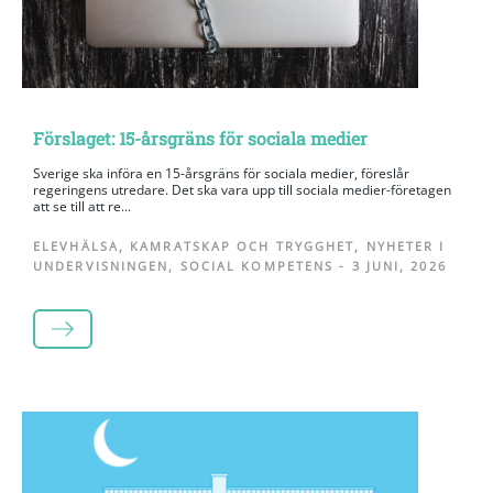
Förslaget: 15-årsgräns för sociala medier
Sverige ska införa en 15-årsgräns för sociala medier, föreslår
regeringens utredare. Det ska vara upp till sociala medier-företagen
att se till att re...
ELEVHÄLSA
,
KAMRATSKAP OCH TRYGGHET
,
NYHETER I
UNDERVISNINGEN
,
SOCIAL KOMPETENS
-
3 JUNI, 2026
LÄS MER