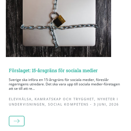
Förslaget: 15-årsgräns för sociala medier
Sverige ska införa en 15-årsgräns för sociala medier, föreslår
regeringens utredare. Det ska vara upp till sociala medier-företagen
att se till att re...
ELEVHÄLSA
,
KAMRATSKAP OCH TRYGGHET
,
NYHETER I
UNDERVISNINGEN
,
SOCIAL KOMPETENS
-
3 JUNI, 2026
LÄS MER