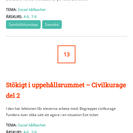
TEMA:
Social hållbarhet
,
ÅRSKURS:
4-6
7-9
Samhällskunskap
Svenska
13
Stökigt i uppehållsrummet – Civilkurage
del 2
I den här lektionen får eleverna arbeta med: Begreppet civilkurage
Fundera över olika sätt att agera i en situation Exit ticket
TEMA:
Social hållbarhet
,
ÅRSKURS:
4-6
7-9