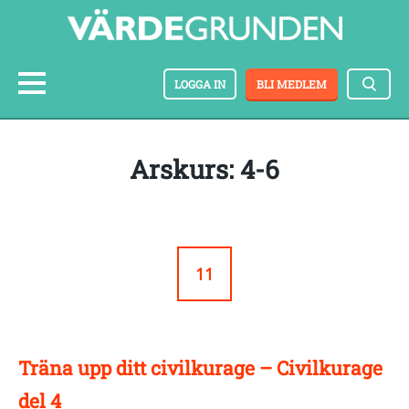
LOGGA IN
BLI MEDLEM
arskurs: 4-6
11
Träna upp ditt civilkurage – Civilkurage
del 4