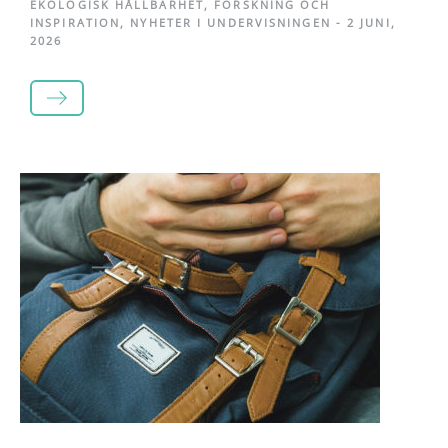
EKOLOGISK HÅLLBARHET
,
FORSKNING OCH
INSPIRATION
,
NYHETER I UNDERVISNINGEN
-
2 JUNI,
2026
LÄS MER