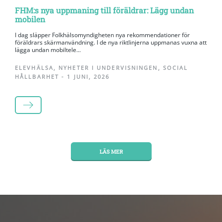
FHM:s nya uppmaning till föräldrar: Lägg undan
mobilen
I dag släpper Folkhälsomyndigheten nya rekommendationer för
föräldrars skärmanvändning. I de nya riktlinjerna uppmanas vuxna att
lägga undan mobiltele...
ELEVHÄLSA
,
NYHETER I UNDERVISNINGEN
,
SOCIAL
HÅLLBARHET
-
1 JUNI, 2026
LÄS MER
LÄS MER