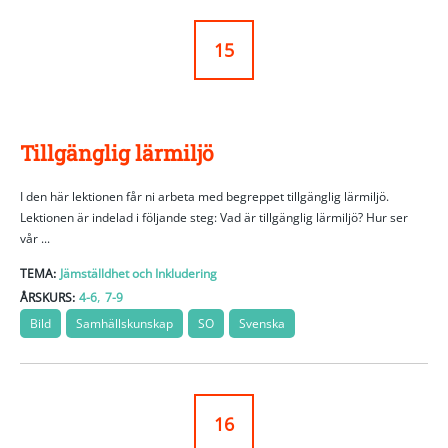
15
Tillgänglig lärmiljö
I den här lektionen får ni arbeta med begreppet tillgänglig lärmiljö.
Lektionen är indelad i följande steg: Vad är tillgänglig lärmiljö? Hur ser
vår ...
TEMA:
Jämställdhet och Inkludering
,
ÅRSKURS:
4-6
7-9
Bild
Samhällskunskap
SO
Svenska
16