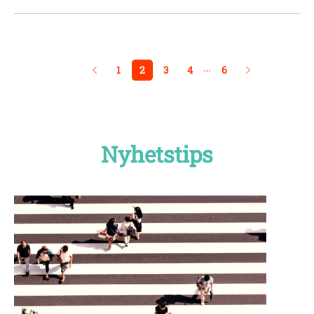
…
1
2
3
4
6
Nyhetstips