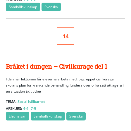
Samhällskunskap
Svenska
14
Bråket i dungen – Civilkurage del 1
I den här lektionen får eleverna arbeta med: begreppet civilkurage
skolans plan för kränkande behandling fundera över olika sätt att agera i
en situation Exit ticket
TEMA:
Social hållbarhet
,
ÅRSKURS:
4-6
7-9
Elevhälsan
Samhällskunskap
Svenska