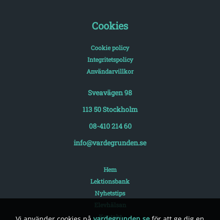
Cookies
Cookie policy
Integritetspolicy
Användarvillkor
Sveavägen 98
113 50 Stockholm
08-410 214 60
info@vardegrunden.se
Hem
Lektionsbank
Nyhetstips
Elevhälsan
Kontakt
Vi använder cookies på
vardegrunden.se
för att ge dig en