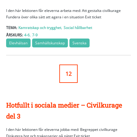
I den här lektionen får eleverna arbeta med: Att gestalta civilkurage
Fundera över olika sätt att agera i en situation Exit ticket
,
TEMA:
Kamratskap och trygghet
Social hållbarhet
,
ÅRSKURS:
4-6
7-9
Elevhälsan
Samhällskunskap
Svenska
12
Hotfullt i sociala medier – Civilkurage
del 3
I den här lektionen får eleverna jobba med: Begreppet civilkurage
Diskutera hot och trakasserier på nätet Exit ticket