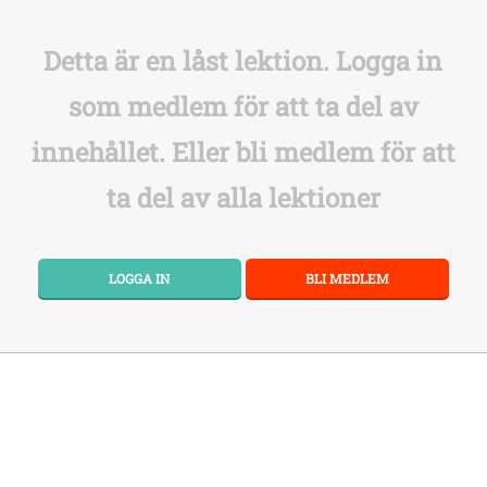
Detta är en låst lektion. Logga in
som medlem för att ta del av
innehållet. Eller bli medlem för att
ta del av alla lektioner
LOGGA IN
BLI MEDLEM