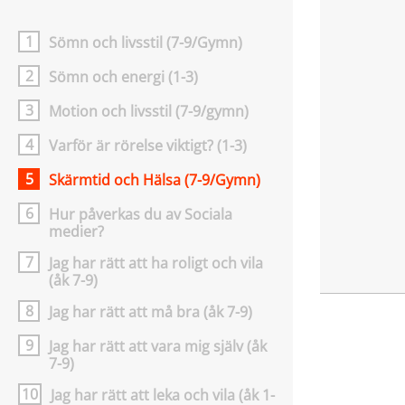
1
Sömn och livsstil (7-9/Gymn)
2
Sömn och energi (1-3)
3
Motion och livsstil (7-9/gymn)
4
Varför är rörelse viktigt? (1-3)
5
Skärmtid och Hälsa (7-9/Gymn)
6
Hur påverkas du av Sociala
medier?
7
Jag har rätt att ha roligt och vila
(åk 7-9)
8
Jag har rätt att må bra (åk 7-9)
9
Jag har rätt att vara mig själv (åk
7-9)
10
Jag har rätt att leka och vila (åk 1-