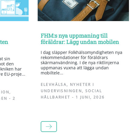
FHM:s nya uppmaning till
tten
föräldrar: Lägg undan mobilen
I dag släpper Folkhälsomyndigheten nya
rekommendationer för föräldrars
t sin
skärmanvändning. I de nya riktlinjerna
mot den
uppmanas vuxna att lägga undan
kniken har
mobiltele...
re EU-proje...
ELEVHÄLSA
,
NYHETER I
UNDERVISNINGEN
,
SOCIAL
TION
,
HÅLLBARHET
-
1 JUNI, 2026
GEN
-
2
LÄS MER