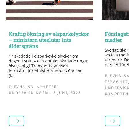
Kraftig ökning av elsparkolyckor
Förslaget:
– ministern utesluter inte
medier
åldersgräns
Sverige ska 
sociala medi
17 skadade i elsparkcykelolyckor om
utredare. Det
dagen i snitt – och antalet skadade unga
medier-företa
ökar, enligt Transportstyrelsen.
Infrastrukturminister Andreas Carlson
(K...
ELEVHÄLS
TRYGGHET
ELEVHÄLSA
,
NYHETER I
UNDERVIS
UNDERVISNINGEN
-
5 JUNI, 2026
KOMPETEN
LÄS MER
LÄS MER