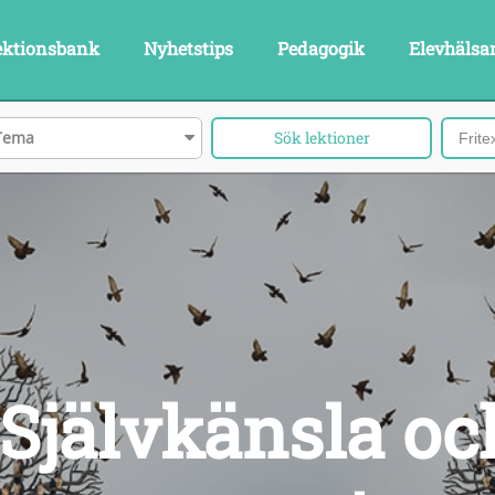
ektionsbank
Nyhetstips
Pedagogik
Elevhälsa
Tema
Självkänsla oc