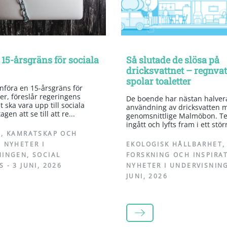
 15-årsgräns för sociala
Så slutade de slösa på
dricksvattnet – regnva
spolar toaletter
införa en 15-årsgräns för
er, föreslår regeringens
De boende har nästan halvera
 ska vara upp till sociala
användning av dricksvatten 
gen att se till att re...
genomsnittlige Malmöbon. Te
ingått och lyfts fram i ett stör
A
,
KAMRATSKAP OCH
,
NYHETER I
EKOLOGISK HÅLLBARHET
,
NINGEN
,
SOCIAL
FORSKNING OCH INSPIRA
S
-
3 JUNI, 2026
NYHETER I UNDERVISNIN
JUNI, 2026
LÄS MER