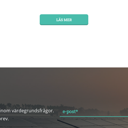
LÄS MER
 inom värdegrundsfrågor.
e-post
*
brev.