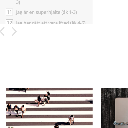
3)
11
Jag är en superhjälte (åk 1-3)
12
Jag har rätt att vara ifred (åk 4-6)
13
Jag har rätt att må bra (åk 1-3)
14
Hur pratar du om sommarlov
med dina elever?
15
Vikten av att få gå i skolan
16
Idrott, hälsa och fair play
17
Utanförskap och radikalisering
18
Barns rätt i familj, skola och
samhälle
19
Ideal, normer och manlighet
20
Idrott och självkänsla