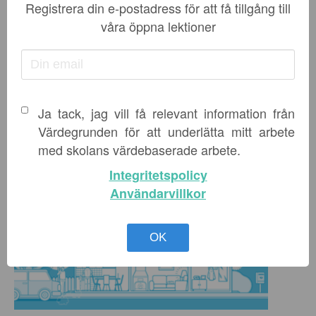
att se till att re...
Registrera din e-postadress för att få tillgång till
våra öppna lektioner
ELEVHÄLSA
,
KAMRATSKAP OCH TRYGGHET
,
NYHETER I
UNDERVISNINGEN
,
SOCIAL KOMPETENS
-
3 JUNI, 2026
LÄS MER
Ja tack, jag vill få relevant information från
Värdegrunden för att underlätta mitt arbete
med skolans värdebaserade arbete.
Integritetspolicy
Användarvillkor
OK