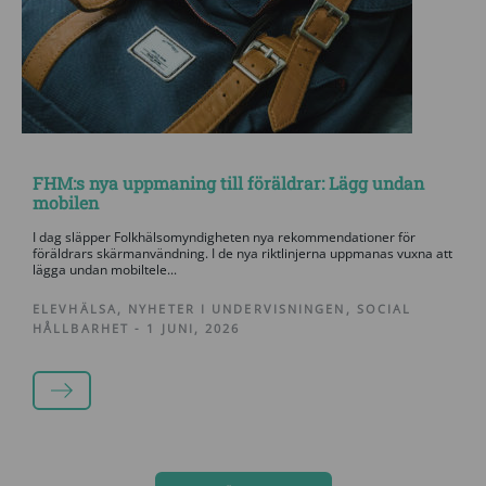
FHM:s nya uppmaning till föräldrar: Lägg undan
mobilen
I dag släpper Folkhälsomyndigheten nya rekommendationer för
föräldrars skärmanvändning. I de nya riktlinjerna uppmanas vuxna att
lägga undan mobiltele...
ELEVHÄLSA
,
NYHETER I UNDERVISNINGEN
,
SOCIAL
HÅLLBARHET
-
1 JUNI, 2026
LÄS MER