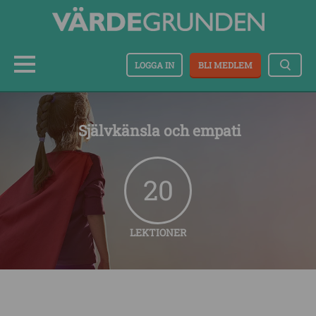
LOGGA IN
BLI MEDLEM
Självkänsla och empati
20
LEKTIONER