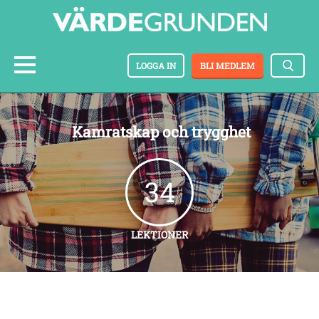
LOGGA IN
BLI MEDLEM
Kamratskap och trygghet
34
LEKTIONER