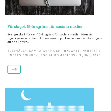
Förslaget: 15-årsgräns för sociala medier
Sverige ska införa en 15-årsgräns för sociala medier, föreslår
regeringens utredare. Det ska vara upp till sociala medier-företagen
att se till att re...
ELEVHÄLSA
,
KAMRATSKAP OCH TRYGGHET
,
NYHETER I
UNDERVISNINGEN
,
SOCIAL KOMPETENS
-
3 JUNI, 2026
LÄS MER