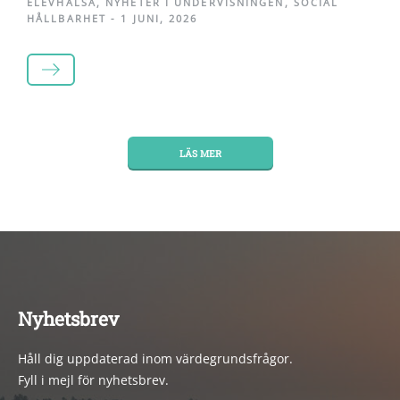
ELEVHÄLSA
,
NYHETER I UNDERVISNINGEN
,
SOCIAL
HÅLLBARHET
-
1 JUNI, 2026
LÄS MER
LÄS MER
Nyhetsbrev
Håll dig uppdaterad inom värdegrundsfrågor.
Fyll i mejl för nyhetsbrev.