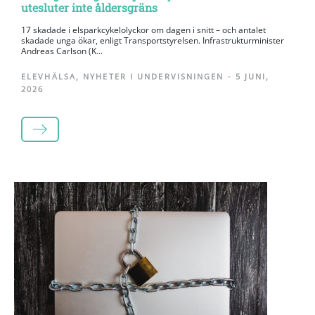
utesluter inte åldersgräns
17 skadade i elsparkcykelolyckor om dagen i snitt – och antalet
skadade unga ökar, enligt Transportstyrelsen. Infrastrukturminister
Andreas Carlson (K...
ELEVHÄLSA
,
NYHETER I UNDERVISNINGEN
-
5 JUNI,
2026
LÄS MER