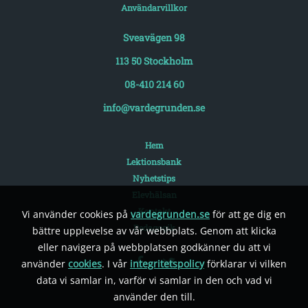
Användarvillkor
Sveavägen 98
113 50 Stockholm
08-410 214 60
info@vardegrunden.se
Hem
Lektionsbank
Nyhetstips
Elevhälsan
Kontakt
Vi använder cookies på
vardegrunden.se
för att ge dig en
Pedagogik
bättre upplevelse av vår webbplats. Genom att klicka
eller navigera på webbplatsen godkänner du att vi
använder
cookies
. I vår
integritetspolicy
förklarar vi vilken
data vi samlar in, varför vi samlar in den och vad vi
använder den till.