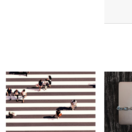
21
teambuilding steg 1
22
Klassens stil – Kamratserien Steg
7
23
Ansvar – Kamratserien Steg 6
24
Kamratskap – Kamratserien Steg
5
25
Trygghet – Kamratserien Steg 4
26
Respekt – Kamratserien Steg 3
27
Attityd – Kamratserien Steg 2
28
Värdegrundshuset –
Kamratserien Steg 1
29
Barns rätt till liv och utveckling
30
Vad är du mest rädd för?
31
Rätt och fel i klassrummet