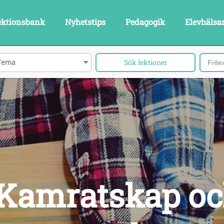
ektionsbank
Nyhetstips
Pedagogik
Elevhälsa
Tema
Kamratskap o