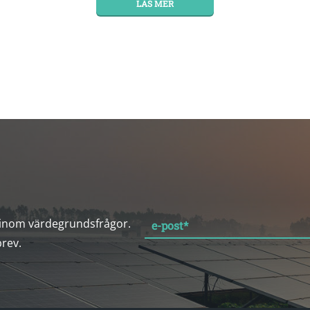
LÄS MER
 inom värdegrundsfrågor.
e-post
*
brev.