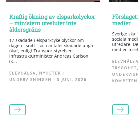
32
Vad är respekt?
Kraftig ökning av elsparkolyckor
Förslaget:
33
Idrott och gemenskap
– ministern utesluter inte
medier
åldersgräns
34
Trygga klassrummet
Sverige ska 
sociala medi
17 skadade i elsparkcykelolyckor om
utredare. Det
dagen i snitt – och antalet skadade unga
medier-företa
ökar, enligt Transportstyrelsen.
Infrastrukturminister Andreas Carlson
(K...
ELEVHÄLS
TRYGGHET
ELEVHÄLSA
,
NYHETER I
UNDERVIS
UNDERVISNINGEN
-
5 JUNI, 2026
KOMPETEN
LÄS MER
LÄS MER