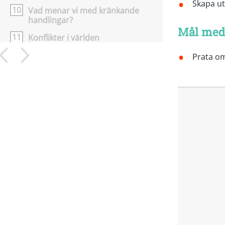
Skapa u
10
Vad menar vi med kränkande
handlingar?
Mål med
11
Konflikter i världen
12
Klassens ledord – Steg 7
Prata om
13
Ansvar – Steg 6
14
Ge inte upp – Steg 5
15
Trygghet – Steg 4
16
Olika är bäst – Steg 3
17
Vi hjälper varandra – Steg 2
18
Bygg ett vänskapshus – Steg 1
19
Medkänsla i klassrummet
20
Vad du och jag behöver