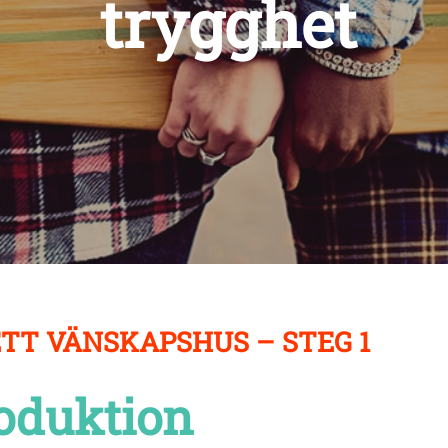
trygghet
ETT VÄNSKAPSHUS – STEG 1
roduktion