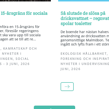
 15-årsgräns för sociala
Så slutade de slösa på
dricksvattnet – regnva
spolar toaletter
införa en 15-årsgräns för
er, föreslår regeringens
De boende har nästan halvera
 ska vara upp till sociala
användning av dricksvatten 
gen att se till att re...
genomsnittlige Malmöbon. Te
ingått och lyfts fram i ett stör
A
,
KAMRATSKAP OCH
,
NYHETER I
EKOLOGISK HÅLLBARHET
,
NINGEN
,
SOCIAL
FORSKNING OCH INSPIRA
S
-
3 JUNI, 2026
NYHETER I UNDERVISNIN
JUNI, 2026
LÄS MER