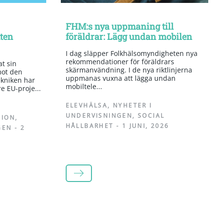
FHM:s nya uppmaning till
tten
föräldrar: Lägg undan mobilen
I dag släpper Folkhälsomyndigheten nya
rekommendationer för föräldrars
t sin
skärmanvändning. I de nya riktlinjerna
mot den
uppmanas vuxna att lägga undan
kniken har
mobiltele...
re EU-proje...
ELEVHÄLSA
,
NYHETER I
UNDERVISNINGEN
,
SOCIAL
TION
,
HÅLLBARHET
-
1 JUNI, 2026
GEN
-
2
LÄS MER