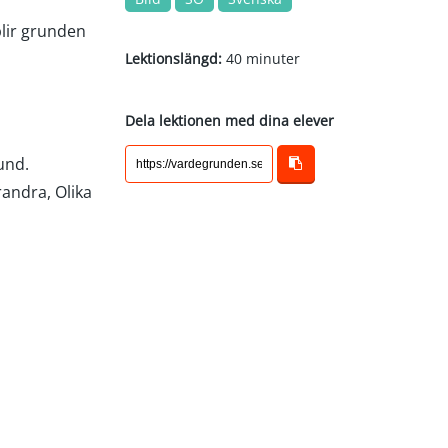
blir grunden
Lektionslängd:
40 minuter
Dela lektionen med dina elever
und.
randra, Olika