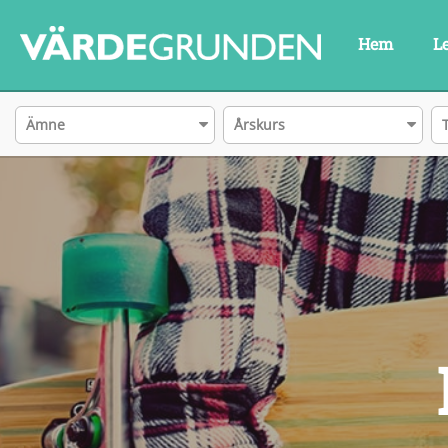
Hem
L
Ämne
Årskurs