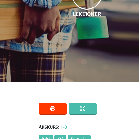
LEKTIONER
ÅRSKURS:
1-3
Bild
SO
Svenska