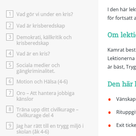
I den här le
1
Vad gör vi under en kris?
för fortsatt
2
Vad är krisberedskap
Om lekti
3
Demokrati, källkritik och
krisberedskap
Kamrat bestå
4
Vad är en kris?
Lektionerna 
5
Sociala medier och
är bäst, Try
gängkriminalitet.
6
Motion och Hälsa (4-6)
Den här l
7
Oro – Att hantera jobbiga
Vänskap
känslor
8
Träna upp ditt civilkurage –
Rituppgi
Civilkurage del 4
Exit ticke
9
Jag har rätt till en trygg miljö i
skolan (åk 4-6)