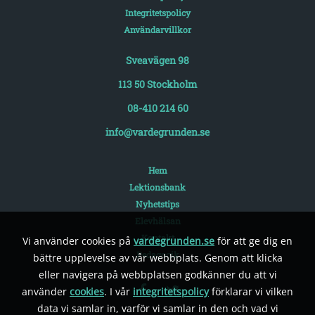
Integritetspolicy
Användarvillkor
Sveavägen 98
113 50 Stockholm
08-410 214 60
info@vardegrunden.se
Hem
Lektionsbank
Nyhetstips
Elevhälsan
Kontakt
Vi använder cookies på
vardegrunden.se
för att ge dig en
Pedagogik
bättre upplevelse av vår webbplats. Genom att klicka
eller navigera på webbplatsen godkänner du att vi
använder
cookies
. I vår
integritetspolicy
förklarar vi vilken
data vi samlar in, varför vi samlar in den och vad vi