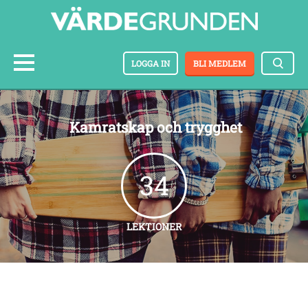
LOGGA IN
BLI MEDLEM
Kamratskap och trygghet
34
LEKTIONER