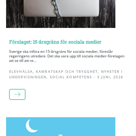
Förslaget: 15-årsgräns för sociala medier
Sverige ska införa en 15-årsgräns för sociala medier, föreslår
regeringens utredare. Det ska vara upp till sociala medier-företagen
att se till att re...
ELEVHÄLSA
,
KAMRATSKAP OCH TRYGGHET
,
NYHETER I
UNDERVISNINGEN
,
SOCIAL KOMPETENS
-
3 JUNI, 2026
LÄS MER