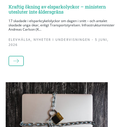
Kraftig ökning av elsparkolyckor – ministern
utesluter inte åldersgräns
17 skadade i elsparkcykelolyckor om dagen i snitt – och antalet
skadade unga ökar, enligt Transportstyrelsen. Infrastrukturminister
Andreas Carlson (K...
ELEVHÄLSA
,
NYHETER I UNDERVISNINGEN
-
5 JUNI,
2026
LÄS MER