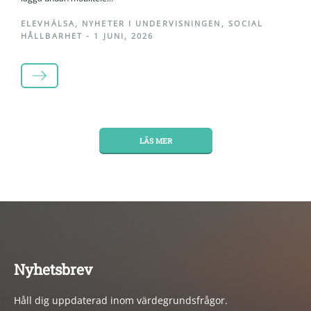
ELEVHÄLSA
,
NYHETER I UNDERVISNINGEN
,
SOCIAL
HÅLLBARHET
-
1 JUNI, 2026
LÄS MER
LÄS MER
Nyhetsbrev
Håll dig uppdaterad inom värdegrundsfrågor.