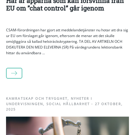
Här är apparna som kan försvinna från
EU om ”chat control” går igenom
CSAM-förordningen har gjort att meddelandetjänster nu hotar att dra sig
ur EU om förslaget går igenom, eftersom de menar att det skulle
omöjliggöra så kallad helsträckskryptering. TA DEL AV ARTIKELN OCH
DISKUTERA DEN MED ELEVERNA (SR) På värdegrundens lektionsbank
hittar du användbara ...
LÄS MER
KAMRATSKAP OCH TRYGGHET
,
NYHETER I
UNDERVISNINGEN
,
SOCIAL HÅLLBARHET
-
27 OKTOBER,
2025