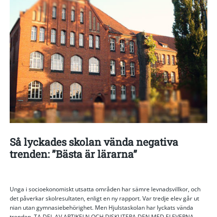
Så lyckades skolan vända negativa
trenden: ”Bästa är lärarna”
Unga i socioekonomiskt utsatta områden har sämre levnadsvillkor, och
det påverkar skolresultaten, enligt en ny rapport. Var tredje elev går ut
nian utan gymnasiebehörighet. Men Hjulstaskolan har lyckats vända
trenden. TA DEL AV ARTIKELN OCH DISKUTERA DEN MED ELEVERNA