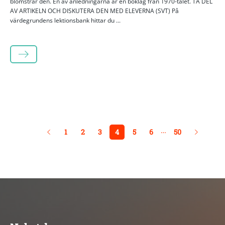
blomstrar den. En av anledningarna är en boklag från 1970-talet. TA DEL
AV ARTIKELN OCH DISKUTERA DEN MED ELEVERNA (SVT) På
värdegrundens lektionsbank hittar du ...
LÄS MER
…
1
2
3
4
5
6
50