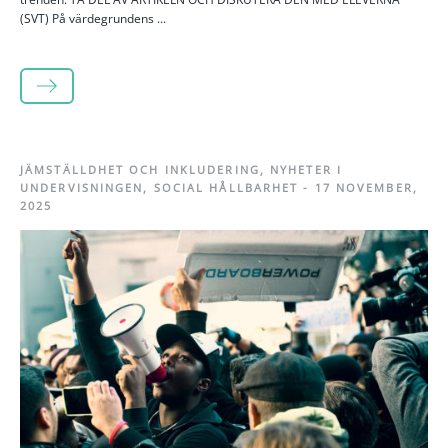
(SVT) På värdegrundens ...
LÄS MER
JÄMSTÄLLDHET OCH INKLUDERING
,
NYHETER I
UNDERVISNINGEN
,
SOCIAL HÅLLBARHET
-
17 NOVEMBER,
2025