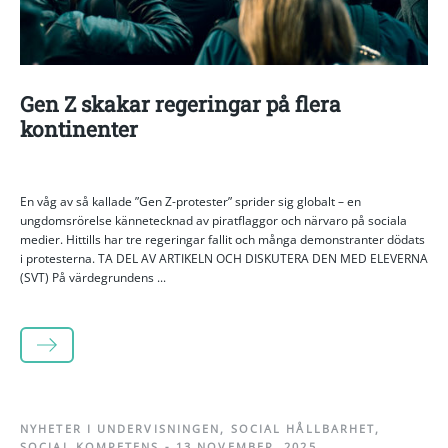
Gen Z skakar regeringar på flera
kontinenter
En våg av så kallade ”Gen Z-protester” sprider sig globalt – en
ungdomsrörelse kännetecknad av piratflaggor och närvaro på sociala
medier. Hittills har tre regeringar fallit och många demonstranter dödats
i protesterna. TA DEL AV ARTIKELN OCH DISKUTERA DEN MED ELEVERNA
(SVT) På värdegrundens ...
LÄS MER
NYHETER I UNDERVISNINGEN
,
SOCIAL HÅLLBARHET
,
SOCIAL KOMPETENS
-
13 NOVEMBER, 2025