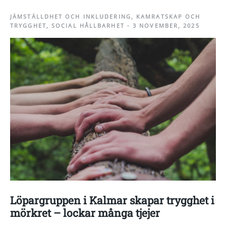
JÄMSTÄLLDHET OCH INKLUDERING
,
KAMRATSKAP OCH
TRYGGHET
,
SOCIAL HÅLLBARHET
-
3 NOVEMBER, 2025
Löpargruppen i Kalmar skapar trygghet i
mörkret – lockar många tjejer