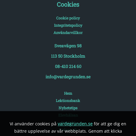
Cookies
Cookie policy
Integritetspolicy
Användarvillkor
Sveavägen 98
113 50 Stockholm
08-410 214 60
info@vardegrunden.se
Hem
Lektionsbank
Nyhetstips
Elevhälsan
Kontakt
Vi använder cookies på
vardegrunden.se
för att ge dig en
Pedagogik
bättre upplevelse av vår webbplats. Genom att klicka