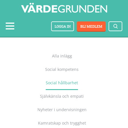
LOGGA IN
BLI MEDLEM
Alla inlägg
Social kompetens
Social hållbarhet
Självkänsla och empati
Nyheter i undervisningen
Kamratskap och trygghet