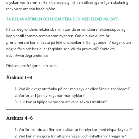
olyckan var framme. Han klarade sig från en allvarligare hjärnskakning
tack vare att han hade hjälm.
TA DEL AV ARTIKELN OCH DISKUTERA DEN MED ELEVERNA (SVT)
På värdegrundens lektionsbank hittar du användbara lektionsuppslag
kopplat till samma teman som nyheten. Om din skola inte är
prenumerant kan ni testa på lektionsbanken tillfälligt under 7 dagar utan
några förbindelser eller förpliktelser. Vill du prova på? Kontakta
edvin@vardegrunden.se
Diskussionsfrågor till artikeln.
Årskurs 1–3
Vad är viktigt att tänka på när man cyklar eller åker elsparkcykel?
Varför är hjälm viktigt när man cyklar?
Hur kan vi hjälpa varandra att vara säkra i trafiken?
Årskurs 4–6
Varför tror du att fler barn råkar ut för olyckor med elsparkcyklar?
Vad kan man göra för att göra vägar och cykelbanor tryggare?