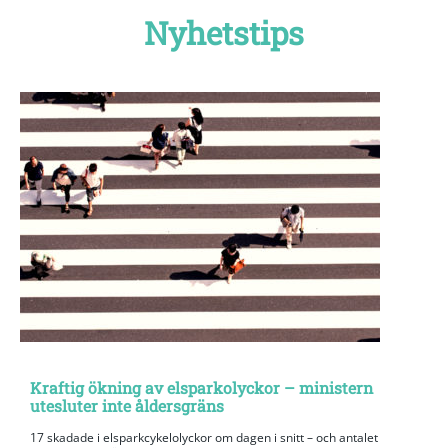
Nyhetstips
Kraftig ökning av elsparkolyckor – ministern
utesluter inte åldersgräns
17 skadade i elsparkcykelolyckor om dagen i snitt – och antalet