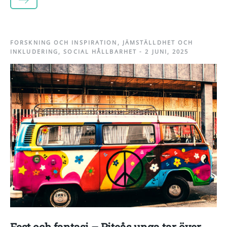
LÄS MER
FORSKNING OCH INSPIRATION
,
JÄMSTÄLLDHET OCH
INKLUDERING
,
SOCIAL HÅLLBARHET
-
2 JUNI, 2025
Fest och fantasi – Piteås unga tar över