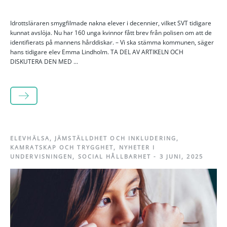
Idrottsläraren smygfilmade nakna elever i decennier, vilket SVT tidigare
kunnat avslöja. Nu har 160 unga kvinnor fått brev från polisen om att de
identifierats på mannens hårddiskar. – Vi ska stämma kommunen, säger
hans tidigare elev Emma Lindholm. TA DEL AV ARTIKELN OCH
DISKUTERA DEN MED ...
LÄS MER
ELEVHÄLSA
,
JÄMSTÄLLDHET OCH INKLUDERING
,
KAMRATSKAP OCH TRYGGHET
,
NYHETER I
UNDERVISNINGEN
,
SOCIAL HÅLLBARHET
-
3 JUNI, 2025