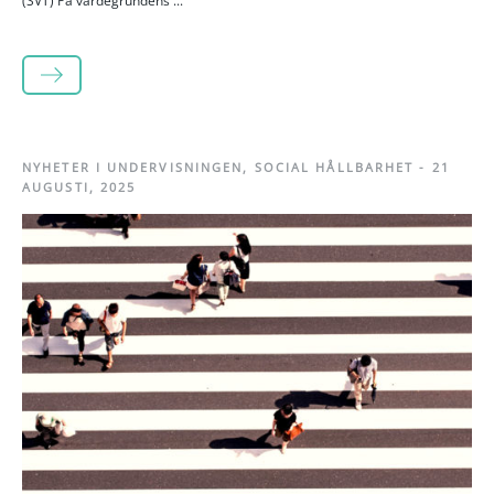
(SVT) På värdegrundens ...
LÄS MER
NYHETER I UNDERVISNINGEN
,
SOCIAL HÅLLBARHET
-
21
AUGUSTI, 2025