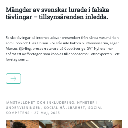
Mängder av svenskar lurade i falska
tävlingar – tillsynsärenden inledda.
Falska tävlingar på internet utlovar presentkort från kända varumärken
som Coop och Clas Ohlson. – Vi står inte bakom bluffannonserna, säger
Marcus Björling, pressekreterare på Coop Sverige. SVT Nyheter har
spårat ett av företagen som kopplas till annonserna: Lottoexperten – ett
företag som ...
LÄS MER
JÄMSTÄLLDHET OCH INKLUDERING
,
NYHETER I
UNDERVISNINGEN
,
SOCIAL HÅLLBARHET
,
SOCIAL
KOMPETENS
-
27 MAJ, 2025