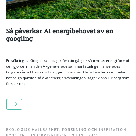
Så påverkar AI energibehovet av en
googling
En sökning på Google kan i dag kräva tio gånger så mycket energi än vad
den gjorde innan den AI-genererade sammanfattningen lanserades
tidigare i år. – Eftersom du lägger till den här AI-söktjänsten i den redan
befintliga tjänsten så ökar energianvändningen, säger Anna Furberg som
forskar om ...
LÄS MER
EKOLOGISK HÅLLBARHET
,
FORSKNING OCH INSPIRATION
,
NYHETER I UNDERVISNINGEN
-
9 JUNI, 2025