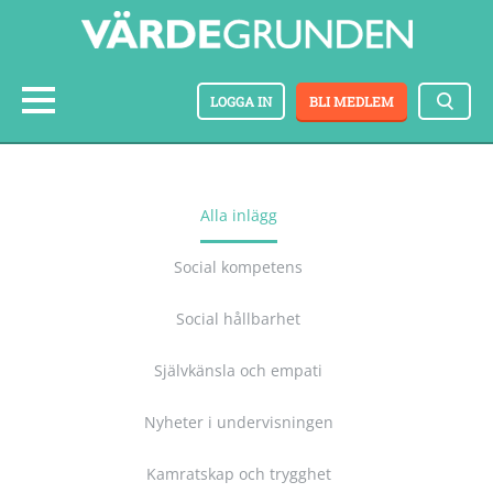
LOGGA IN
BLI MEDLEM
Alla inlägg
Social kompetens
Social hållbarhet
Självkänsla och empati
Nyheter i undervisningen
Kamratskap och trygghet