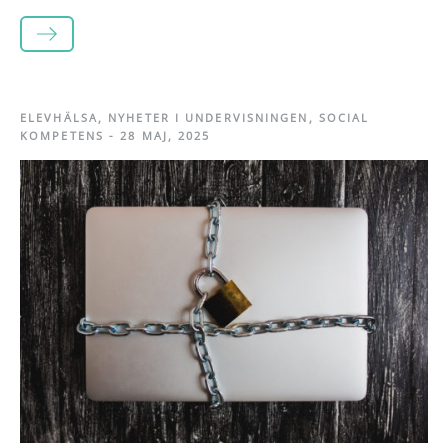
LÄS MER
ELEVHÄLSA
,
NYHETER I UNDERVISNINGEN
,
SOCIAL
KOMPETENS
-
28 MAJ, 2025