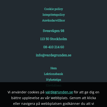
Cookie policy
Integritetspolicy
Användarvillkor
Sveavägen 98
113 50 Stockholm
08-410 214 60
info@vardegrunden.se
Hem
Lektionsbank
Nyhetstips
Elevhälsan
Kontakt
Vi använder cookies på
vardegrunden.se
för att ge dig en
Pedagogik
bättre upplevelse av vår webbplats. Genom att klicka
eller navigera på webbplatsen godkänner du att vi