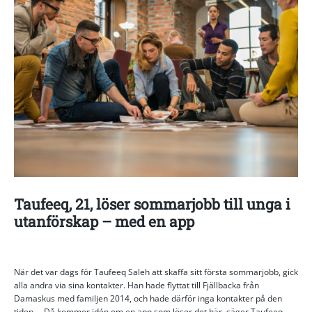
Taufeeq, 21, löser sommarjobb till unga i
utanförskap – med en app
När det var dags för Taufeeq Saleh att skaffa sitt första sommarjobb, gick
alla andra via sina kontakter. Han hade flyttat till Fjällbacka från
Damaskus med familjen 2014, och hade därför inga kontakter på den
tiden. – Då kommer idén om en app som löser det här, säger Taufeeq.