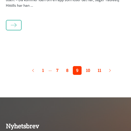
Hittills har han ...
LÄS MER
…
1
7
8
9
10
11
Nyhetsbrev