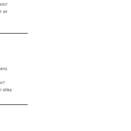
dem?
r av
gens
er?
i olika