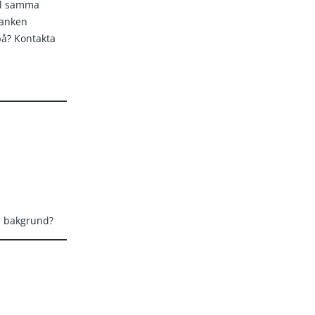
ll samma
banken
 på? Kontakta
s bakgrund?