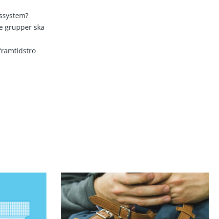
tssystem?
de grupper ska
framtidstro