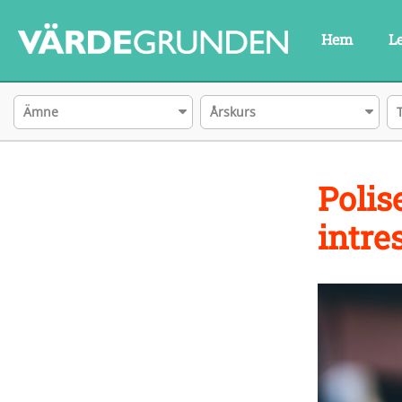
Hem
L
Ämne
Årskurs
Polis
intre