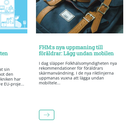
FHM:s nya uppmaning till
tten
föräldrar: Lägg undan mobilen
I dag släpper Folkhälsomyndigheten nya
rekommendationer för föräldrars
t sin
skärmanvändning. I de nya riktlinjerna
mot den
uppmanas vuxna att lägga undan
kniken har
mobiltele...
re EU-proje...
LÄS MER