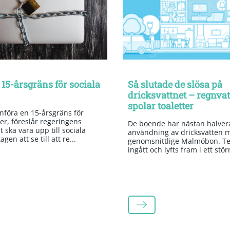
 15-årsgräns för sociala
Så slutade de slösa på
dricksvattnet – regnva
spolar toaletter
införa en 15-årsgräns för
er, föreslår regeringens
De boende har nästan halvera
 ska vara upp till sociala
användning av dricksvatten 
gen att se till att re...
genomsnittlige Malmöbon. Te
ingått och lyfts fram i ett stör
LÄS MER