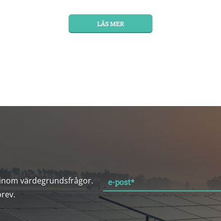
LÄS MER
 inom värdegrundsfrågor.
e-post
*
brev.