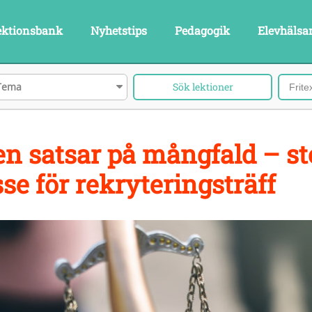
ektionsbank
Nyhetstips
Pedagogik
Elevhälsa
Tema
en satsar på mångfald – st
sse för rekryteringsträff