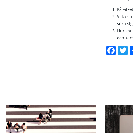
På vilke
Vilka st
söka sig 
Hur kan
och käns
Fac
T