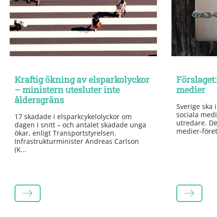
Kraftig ökning av elsparkolyckor
Förslaget:
– ministern utesluter inte
medier
åldersgräns
Sverige ska 
sociala medi
17 skadade i elsparkcykelolyckor om
utredare. Det
dagen i snitt – och antalet skadade unga
medier-företa
ökar, enligt Transportstyrelsen.
Infrastrukturminister Andreas Carlson
(K...
LÄS MER
LÄS MER