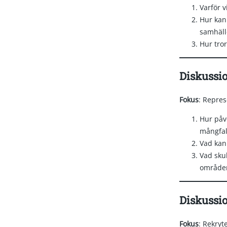
Varför 
Hur kan 
samhäll
Hur tror
Diskussi
Fokus
: Repres
Hur påve
mångfal
Vad kan 
Vad skul
område
Diskussi
Fokus
: Rekryt