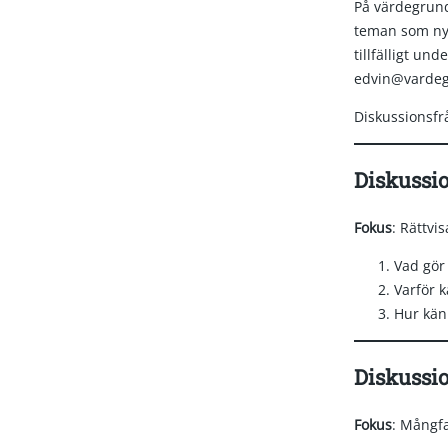
På värdegrund
teman som nyh
tillfälligt un
edvin@vardeg
Diskussionsfråg
Diskussio
Fokus
: Rättvi
Vad gör 
Varför k
Hur kän
Diskussi
Fokus
: Mångfa