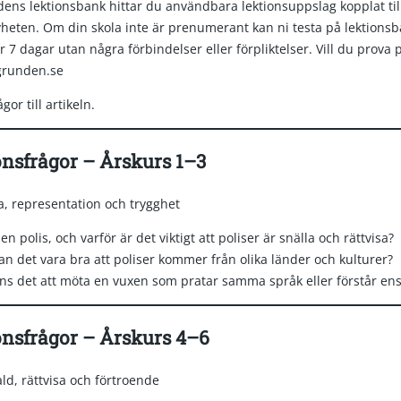
ens lektionsbank hittar du användbara lektionsuppslag kopplat ti
eten. Om din skola inte är prenumerant kan ni testa på lektions
der 7 dagar utan några förbindelser eller förpliktelser. Vill du prova
runden.se
or till artikeln.
nsfrågor – Årskurs 1–3
sa, representation och trygghet
en polis, och varför är det viktigt att poliser är snälla och rättvisa?
an det vara bra att poliser kommer från olika länder och kulturer?
ns det att möta en vuxen som pratar samma språk eller förstår en
onsfrågor – Årskurs 4–6
ld, rättvisa och förtroende