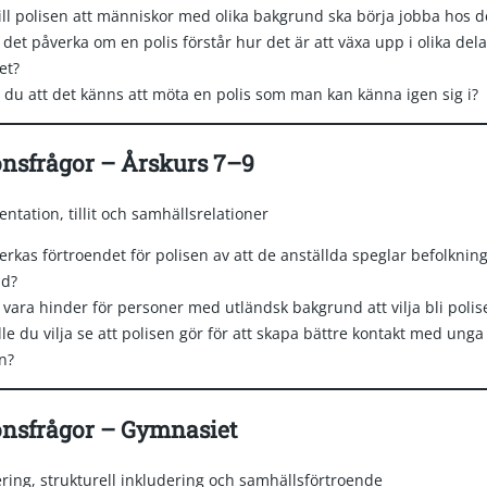
vill polisen att människor med olika bakgrund ska börja jobba hos 
det påverka om en polis förstår hur det är att växa upp i olika dela
et?
 du att det känns att möta en polis som man kan känna igen sig i?
onsfrågor – Årskurs 7–9
entation, tillit och samhällsrelationer
rkas förtroendet för polisen av att de anställda speglar befolknin
d?
vara hinder för personer med utländsk bakgrund att vilja bli polis
le du vilja se att polisen gör för att skapa bättre kontakt med unga 
n?
onsfrågor – Gymnasiet
ering, strukturell inkludering och samhällsförtroende