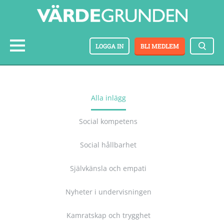
LOGGA IN
BLI MEDLEM
Alla inlägg
Social kompetens
Social hållbarhet
Självkänsla och empati
Nyheter i undervisningen
Kamratskap och trygghet