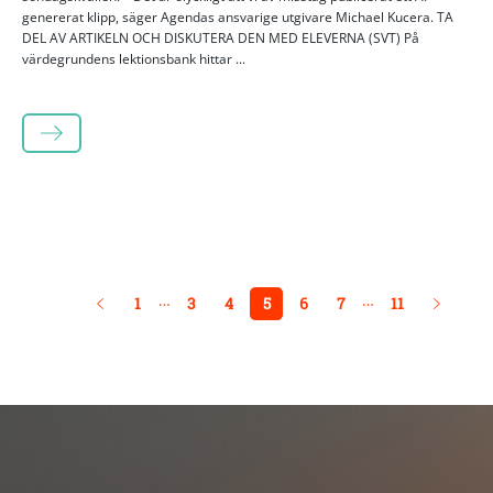
genererat klipp, säger Agendas ansvarige utgivare Michael Kucera. TA
DEL AV ARTIKELN OCH DISKUTERA DEN MED ELEVERNA (SVT) På
värdegrundens lektionsbank hittar ...
LÄS MER
…
…
1
3
4
5
6
7
11