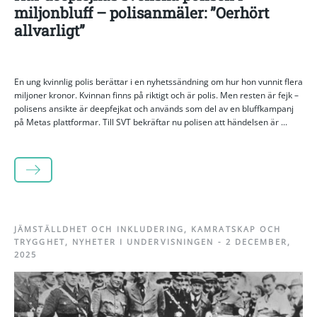
miljonbluff – polisanmäler: ”Oerhört
allvarligt”
En ung kvinnlig polis berättar i en nyhetssändning om hur hon vunnit flera
miljoner kronor. Kvinnan finns på riktigt och är polis. Men resten är fejk –
polisens ansikte är deepfejkat och används som del av en bluffkampanj
på Metas plattformar. Till SVT bekräftar nu polisen att händelsen är ...
LÄS MER
JÄMSTÄLLDHET OCH INKLUDERING
,
KAMRATSKAP OCH
TRYGGHET
,
NYHETER I UNDERVISNINGEN
-
2 DECEMBER,
2025