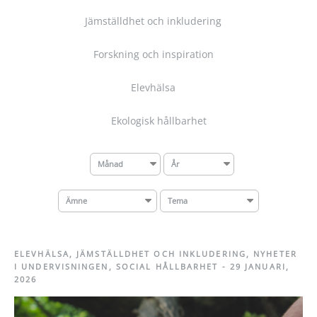
Jämställdhet och inkludering
Forskning och inspiration
Elevhälsa
Ekologisk hållbarhet
Månad
År
Ämne
Tema
ELEVHÄLSA
,
JÄMSTÄLLDHET OCH INKLUDERING
,
NYHETER
I UNDERVISNINGEN
,
SOCIAL HÅLLBARHET
-
29 JANUARI,
2026