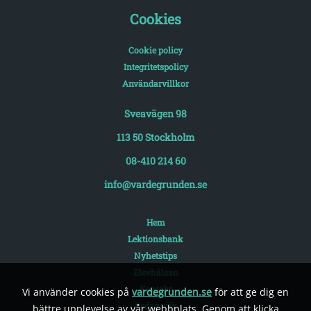
Cookies
Cookie policy
Integritetspolicy
Användarvillkor
Sveavägen 98
113 50 Stockholm
08-410 214 60
info@vardegrunden.se
Hem
Lektionsbank
Nyhetstips
Elevhälsan
Kontakt
Vi använder cookies på
vardegrunden.se
för att ge dig en
Pedagogik
bättre upplevelse av vår webbplats. Genom att klicka