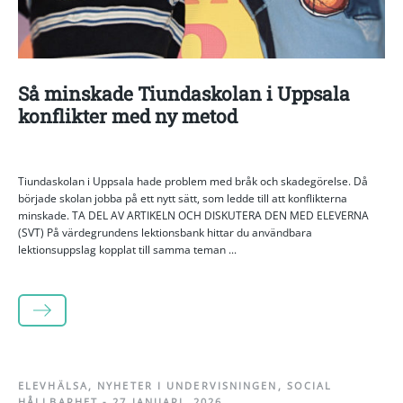
Så minskade Tiundaskolan i Uppsala
konflikter med ny metod
Tiundaskolan i Uppsala hade problem med bråk och skadegörelse. Då
började skolan jobba på ett nytt sätt, som ledde till att konflikterna
minskade. TA DEL AV ARTIKELN OCH DISKUTERA DEN MED ELEVERNA
(SVT) På värdegrundens lektionsbank hittar du användbara
lektionsuppslag kopplat till samma teman ...
LÄS MER
ELEVHÄLSA
,
NYHETER I UNDERVISNINGEN
,
SOCIAL
HÅLLBARHET
-
27 JANUARI, 2026