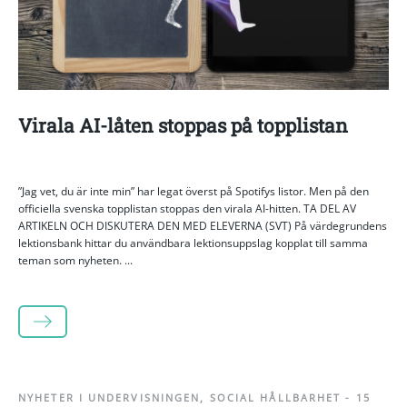
Virala AI-låten stoppas på topplistan
”Jag vet, du är inte min” har legat överst på Spotifys listor. Men på den
officiella svenska topplistan stoppas den virala AI-hitten. TA DEL AV
ARTIKELN OCH DISKUTERA DEN MED ELEVERNA (SVT) På värdegrundens
lektionsbank hittar du användbara lektionsuppslag kopplat till samma
teman som nyheten. ...
LÄS MER
NYHETER I UNDERVISNINGEN
,
SOCIAL HÅLLBARHET
-
15