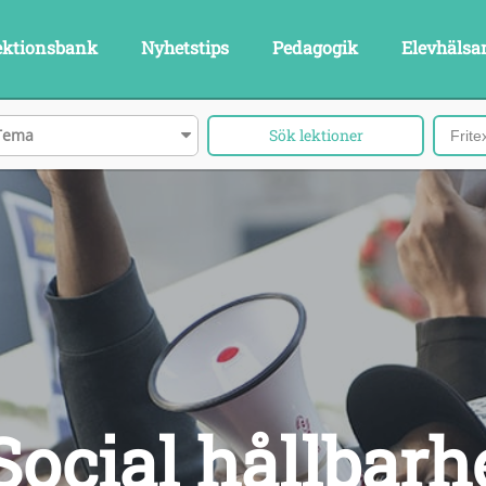
ektionsbank
Nyhetstips
Pedagogik
Elevhälsa
Tema
ocial hållbarh