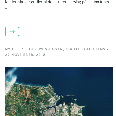
landet, skriver ett flertal debattörer. Förslag på lektion inom
...
LÄS MER
NYHETER I UNDERVISNINGEN
,
SOCIAL KOMPETENS
-
27 NOVEMBER, 2018