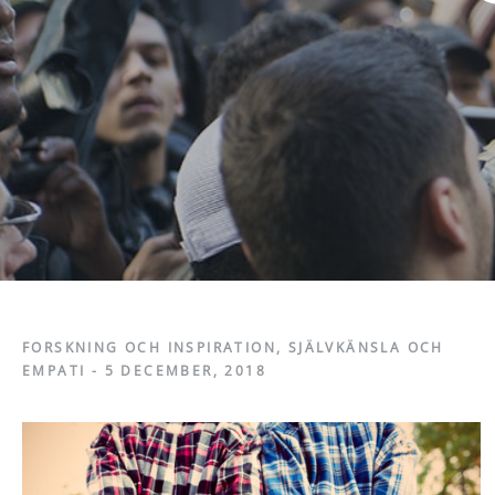
FORSKNING OCH INSPIRATION
,
SJÄLVKÄNSLA OCH
EMPATI
-
5 DECEMBER, 2018