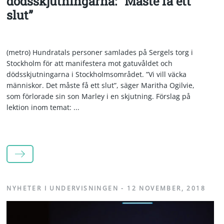
dödsskjutningarna: ”Måste få ett
slut”
(metro) Hundratals personer samlades på Sergels torg i
Stockholm för att manifestera mot gatuvåldet och
dödsskjutningarna i Stockholmsområdet. ”Vi vill väcka
människor. Det måste få ett slut”, säger Maritha Ogilvie,
som förlorade sin son Marley i en skjutning. Förslag på
lektion inom temat: ...
LÄS MER
NYHETER I UNDERVISNINGEN
-
12 NOVEMBER, 2018