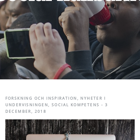
FORSKNING OCH INSPIRATION
,
NYHETER I
UNDERVISNINGEN
,
SOCIAL KOMPETENS
-
3
DECEMBER, 2018