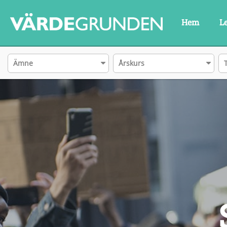
Hem
L
Ämne
Årskurs
S