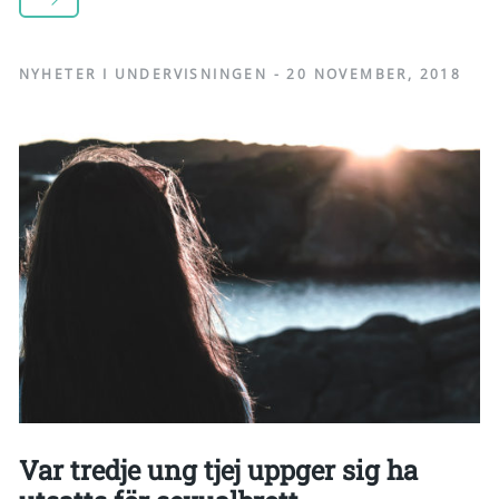
NYHETER I UNDERVISNINGEN
-
20 NOVEMBER, 2018
Var tredje ung tjej uppger sig ha