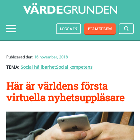
LOGGA IN
BLI MEDLEM
Publicerad den:
16 november, 2018
TEMA:
Social hållbarhet
Social kompetens
Här är världens första
virtuella nyhetsuppläsare