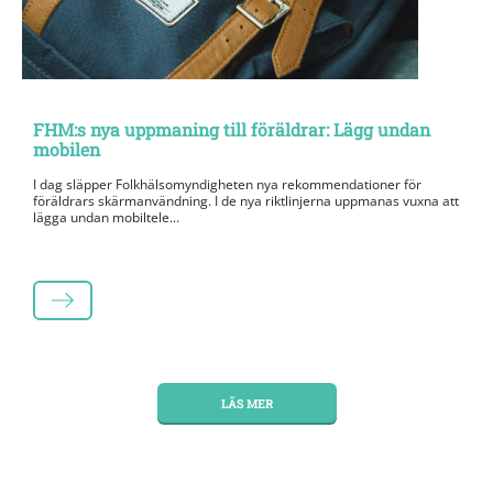
FHM:s nya uppmaning till föräldrar: Lägg undan
mobilen
I dag släpper Folkhälsomyndigheten nya rekommendationer för
föräldrars skärmanvändning. I de nya riktlinjerna uppmanas vuxna att
lägga undan mobiltele...
LÄS MER
LÄS MER