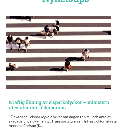
Kraftig ökning av elsparkolyckor – ministern
utesluter inte åldersgräns
17 skadade i elsparkcykelolyckor om dagen i snitt – och antalet
skadade unga ökar, enligt Transportstyrelsen. Infrastrukturminister
Andreas Carlson (K...