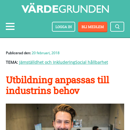
LOGGA IN
BLI MEDLEM
Publicerad den:
20 februari, 2018
TEMA:
Jämställdhet och Inkludering
Social hållbarhet
Utbildning anpassas till
industrins behov