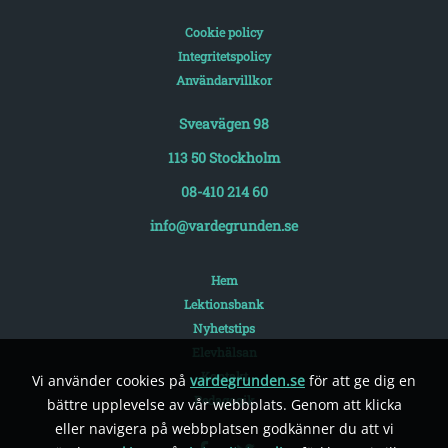
Cookie policy
Integritetspolicy
Användarvillkor
Sveavägen 98
113 50 Stockholm
08-410 214 60
info@vardegrunden.se
Hem
Lektionsbank
Nyhetstips
Elevhälsan
Kontakt
Vi använder cookies på
vardegrunden.se
för att ge dig en
Pedagogik
bättre upplevelse av vår webbplats. Genom att klicka
eller navigera på webbplatsen godkänner du att vi