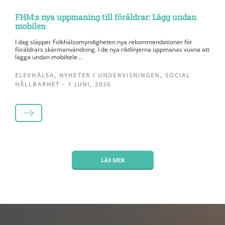
FHM:s nya uppmaning till föräldrar: Lägg undan
mobilen
I dag släpper Folkhälsomyndigheten nya rekommendationer för
föräldrars skärmanvändning. I de nya riktlinjerna uppmanas vuxna att
lägga undan mobiltele...
ELEVHÄLSA
,
NYHETER I UNDERVISNINGEN
,
SOCIAL
HÅLLBARHET
-
1 JUNI, 2026
LÄS MER
LÄS MER