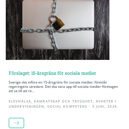
Förslaget: 15-årsgräns för sociala medier
Sverige ska införa en 15-årsgräns för sociala medier, föreslår
regeringens utredare. Det ska vara upp till sociala medier-företagen
att se till att re...
ELEVHÄLSA
,
KAMRATSKAP OCH TRYGGHET
,
NYHETER I
UNDERVISNINGEN
,
SOCIAL KOMPETENS
-
3 JUNI, 2026
LÄS MER