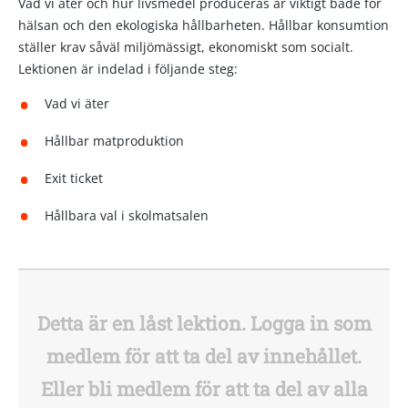
Vad vi äter och hur livsmedel produceras är viktigt både för
hälsan och den ekologiska hållbarheten. Hållbar konsumtion
ställer krav såväl miljömässigt, ekonomiskt som socialt.
Lektionen är indelad i följande steg:
Vad vi äter
Hållbar matproduktion
Exit ticket
Hållbara val i skolmatsalen
Detta är en låst lektion. Logga in som
medlem för att ta del av innehållet.
Eller bli medlem för att ta del av alla