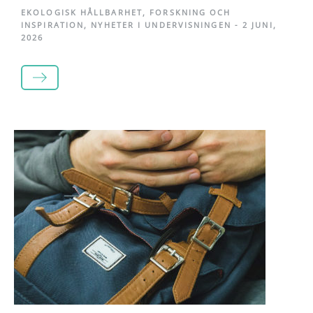
EKOLOGISK HÅLLBARHET
,
FORSKNING OCH
INSPIRATION
,
NYHETER I UNDERVISNINGEN
-
2 JUNI,
2026
LÄS MER