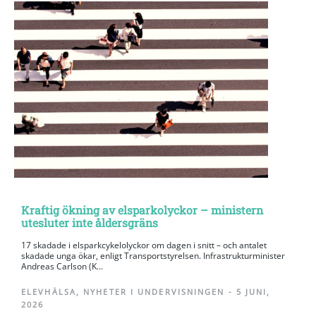
Kraftig ökning av elsparkolyckor – ministern
utesluter inte åldersgräns
17 skadade i elsparkcykelolyckor om dagen i snitt – och antalet
skadade unga ökar, enligt Transportstyrelsen. Infrastrukturminister
Andreas Carlson (K...
ELEVHÄLSA
,
NYHETER I UNDERVISNINGEN
-
5 JUNI,
2026