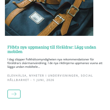
FHM:s nya uppmaning till föräldrar: Lägg undan
mobilen
I dag släpper Folkhälsomyndigheten nya rekommendationer för
föräldrars skärmanvändning. I de nya riktlinjerna uppmanas vuxna att
lägga undan mobiltele...
ELEVHÄLSA
,
NYHETER I UNDERVISNINGEN
,
SOCIAL
HÅLLBARHET
-
1 JUNI, 2026
LÄS MER