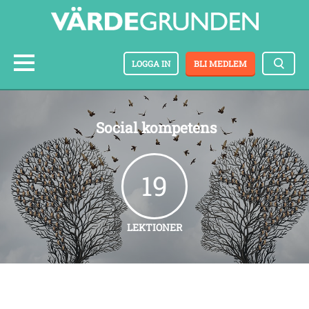
LOGGA IN
BLI MEDLEM
Social kompetens
19
LEKTIONER