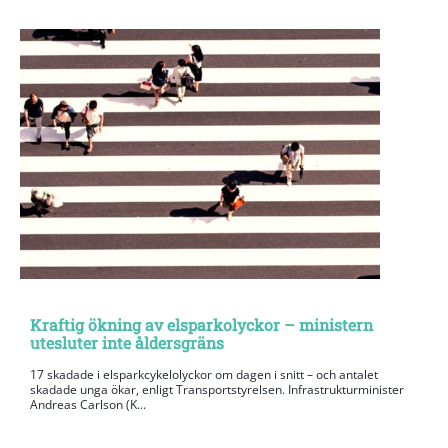
Kraftig ökning av elsparkolyckor – ministern
utesluter inte åldersgräns
17 skadade i elsparkcykelolyckor om dagen i snitt – och antalet
skadade unga ökar, enligt Transportstyrelsen. Infrastrukturminister
Andreas Carlson (K...