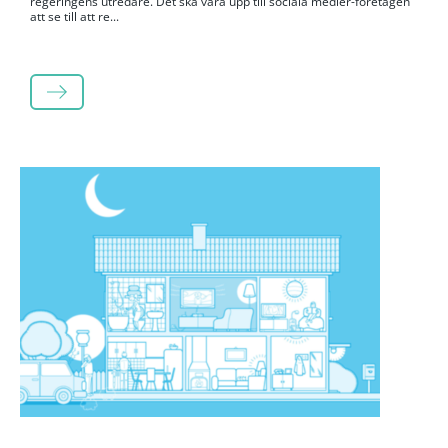
regeringens utredare. Det ska vara upp till sociala medier-företagen
att se till att re...
LÄS MER