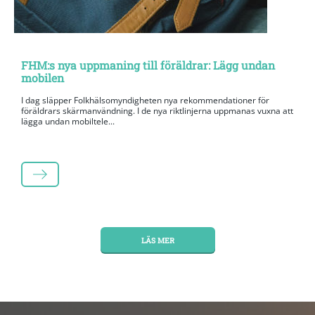
FHM:s nya uppmaning till föräldrar: Lägg undan
mobilen
I dag släpper Folkhälsomyndigheten nya rekommendationer för
föräldrars skärmanvändning. I de nya riktlinjerna uppmanas vuxna att
lägga undan mobiltele...
LÄS MER
LÄS MER