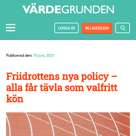
LOGGA IN
BLI MEDLEM
Publicerad den:
10 juni, 2021
Friidrottens nya policy –
alla får tävla som valfritt
kön