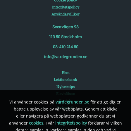
Integritetspolicy
Användarvillkor
Sveavägen 98
113 50 Stockholm
08-410 214 60
info@vardegrunden.se
Hem
Lektionsbank
Nyhetstips
Elevhälsan
Kontakt
Vi använder cookies på
vardegrunden.se
för att ge dig en
Pedagogik
bättre upplevelse av vår webbplats. Genom att klicka
eller navigera på webbplatsen godkänner du att vi
använder
cookies
. I vår
integritetspolicy
förklarar vi vilken
data vi samlar in, varför vi samlar in den och vad vi