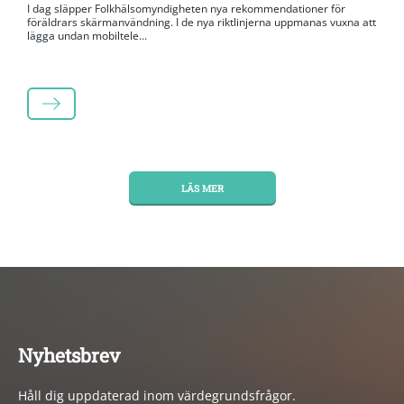
I dag släpper Folkhälsomyndigheten nya rekommendationer för
föräldrars skärmanvändning. I de nya riktlinjerna uppmanas vuxna att
lägga undan mobiltele...
LÄS MER
LÄS MER
Nyhetsbrev
Håll dig uppdaterad inom värdegrundsfrågor.