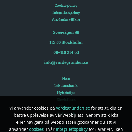
Cookie policy
Integritetspolicy
Användarvillkor
Sveavägen 98
113 50 Stockholm
08-410 214 60
info@vardegrunden.se
Hem
Lektionsbank
Nyhetstips
Elevhälsan
Kontakt
Vi använder cookies på
vardegrunden.se
för att ge dig en
Pedagogik
bättre upplevelse av vår webbplats. Genom att klicka
eller navigera på webbplatsen godkänner du att vi
använder
cookies
. I vår
integritetspolicy
förklarar vi vilken