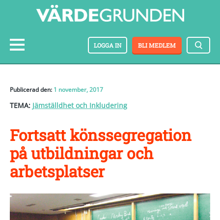
LOGGA IN
BLI MEDLEM
Publicerad den:
1 november, 2017
TEMA:
Jämställdhet och Inkludering
Fortsatt könssegregation
på utbildningar och
arbetsplatser