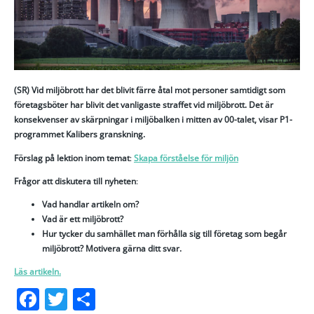
(SR) Vid miljöbrott har det blivit färre åtal mot personer samtidigt som
företagsböter har blivit det vanligaste straffet vid miljöbrott. Det är
konsekvenser av skärpningar i miljöbalken i mitten av 00-talet, visar P1-
programmet Kalibers granskning.
Förslag på lektion inom temat
:
Skapa förståelse för miljön
Frågor att diskutera till nyheten
:
Vad handlar artikeln om?
Vad är ett miljöbrott?
Hur tycker du samhället man förhålla sig till företag som begår
miljöbrott? Motivera gärna ditt svar.
Läs artikeln.
Facebook
Twitter
Dela