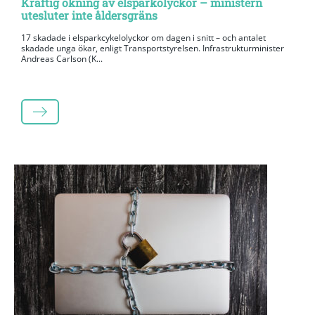
Kraftig ökning av elsparkolyckor – ministern
utesluter inte åldersgräns
17 skadade i elsparkcykelolyckor om dagen i snitt – och antalet
skadade unga ökar, enligt Transportstyrelsen. Infrastrukturminister
Andreas Carlson (K...
LÄS MER