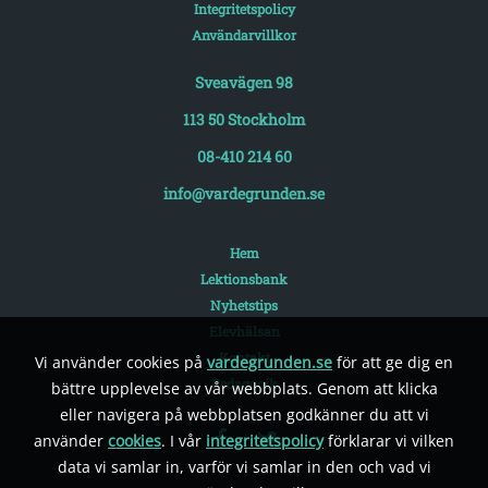
Integritetspolicy
Användarvillkor
Sveavägen 98
113 50 Stockholm
08-410 214 60
info@vardegrunden.se
Hem
Lektionsbank
Nyhetstips
Elevhälsan
Kontakt
Vi använder cookies på
vardegrunden.se
för att ge dig en
Pedagogik
bättre upplevelse av vår webbplats. Genom att klicka
eller navigera på webbplatsen godkänner du att vi
använder
cookies
. I vår
integritetspolicy
förklarar vi vilken
data vi samlar in, varför vi samlar in den och vad vi