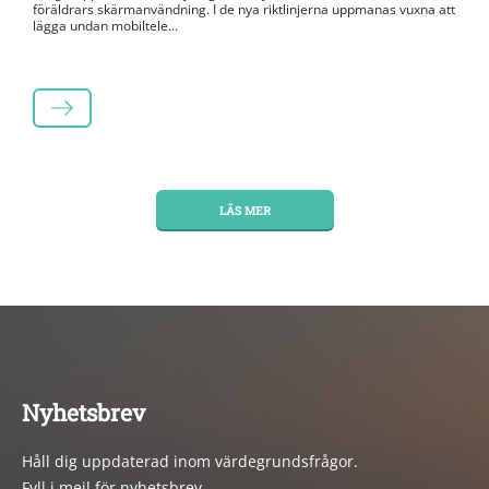
föräldrars skärmanvändning. I de nya riktlinjerna uppmanas vuxna att
lägga undan mobiltele...
LÄS MER
LÄS MER
Nyhetsbrev
Håll dig uppdaterad inom värdegrundsfrågor.
Fyll i mejl för nyhetsbrev.