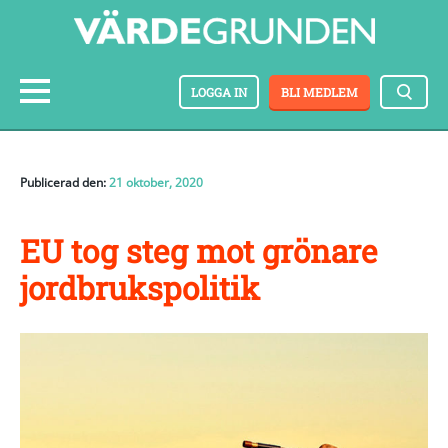
LOGGA IN
BLI MEDLEM
Publicerad den:
21 oktober, 2020
EU tog steg mot grönare
jordbrukspolitik