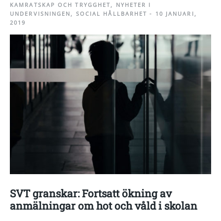
KAMRATSKAP OCH TRYGGHET
,
NYHETER I
UNDERVISNINGEN
,
SOCIAL HÅLLBARHET
-
10 JANUARI,
2019
SVT granskar: Fortsatt ökning av
anmälningar om hot och våld i skolan