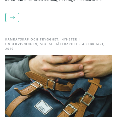
LÄS MER
KAMRATSKAP OCH TRYGGHET
,
NYHETER I
UNDERVISNINGEN
,
SOCIAL HÅLLBARHET
-
4 FEBRUARI,
2019