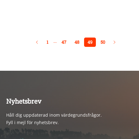
…
1
47
48
49
50
Nyhetsbrev
Håll dig uppdaterad inom värdegrundsfrågor.
Fyll i mejl för nyhetsbrev.