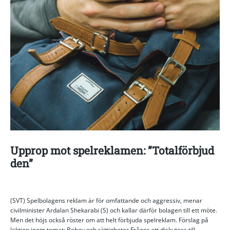
Upprop mot spelreklamen: ”Totalförbjud
den”
(SVT) Spelbolagens reklam är för omfattande och aggressiv, menar
civilminister Ardalan Shekarabi (S) och kallar därför bolagen till ett möte.
Men det höjs också röster om att helt förbjuda spelreklam. Förslag på
lektion inom temat: Behov och rättigheter Frågor att diskutera till ...