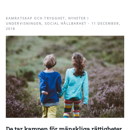
KAMRATSKAP OCH TRYGGHET
,
NYHETER I
UNDERVISNINGEN
,
SOCIAL HÅLLBARHET
-
11 DECEMBER,
2018
De tar kampen för mänskliga rättigheter