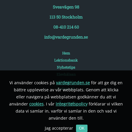
Sveavägen 98
113 50 Stockholm
08-410 214 60
info@vardegrunden.se
Hem
Lektionsbank
Nyhetstips
Elevhälsan
Kontakt
Vi använder cookies på
vardegrunden.se
för att ge dig en
Pedagogik
bättre upplevelse av vår webbplats. Genom att klicka
eller navigera på webbplatsen godkänner du att vi
använder
cookies
. I vår
integritetspolicy
förklarar vi vilken
data vi samlar in, varför vi samlar in den och vad vi
använder den till.
Jag accepterar
OK