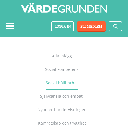
LOGGA IN
BLI MEDLEM
Alla inlägg
Social kompetens
Social hållbarhet
Självkänsla och empati
Nyheter i undervisningen
Kamratskap och trygghet