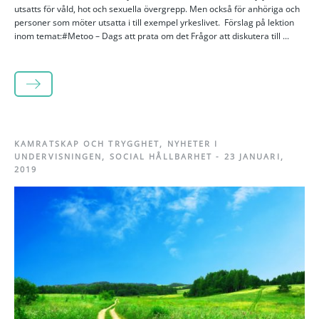
utsatts för våld, hot och sexuella övergrepp. Men också för anhöriga och
personer som möter utsatta i till exempel yrkeslivet. Förslag på lektion
inom temat:#Metoo – Dags att prata om det Frågor att diskutera till ...
LÄS MER
KAMRATSKAP OCH TRYGGHET
,
NYHETER I
UNDERVISNINGEN
,
SOCIAL HÅLLBARHET
-
23 JANUARI,
2019