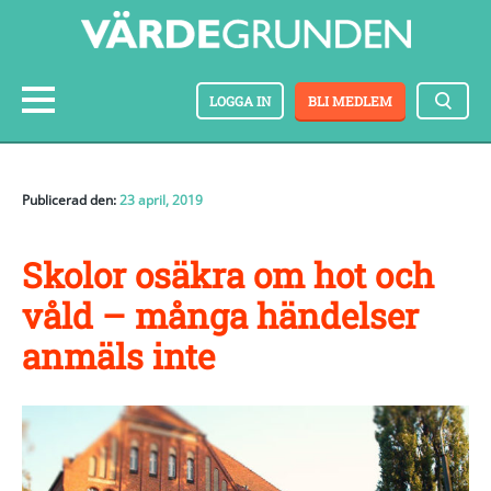
LOGGA IN
BLI MEDLEM
Publicerad den:
23 april, 2019
Skolor osäkra om hot och
våld – många händelser
anmäls inte