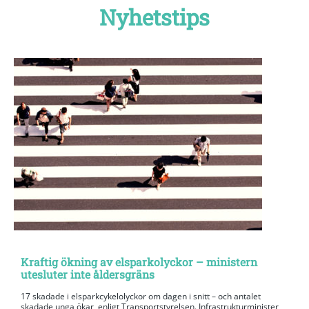
Nyhetstips
Kraftig ökning av elsparkolyckor – ministern
utesluter inte åldersgräns
17 skadade i elsparkcykelolyckor om dagen i snitt – och antalet
skadade unga ökar, enligt Transportstyrelsen. Infrastrukturminister