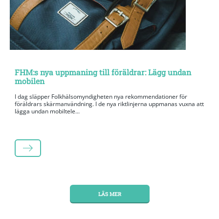
FHM:s nya uppmaning till föräldrar: Lägg undan
mobilen
I dag släpper Folkhälsomyndigheten nya rekommendationer för
föräldrars skärmanvändning. I de nya riktlinjerna uppmanas vuxna att
lägga undan mobiltele...
LÄS MER
LÄS MER