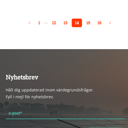
…
1
12
13
14
15
16
Nyhetsbrev
Håll dig uppdaterad inom värdegrundsfrågor.
Fyll i mejl för nyhetsbrev.
e-post
*