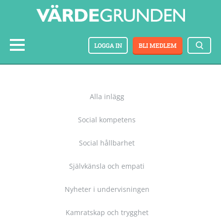
LOGGA IN
BLI MEDLEM
Alla inlägg
Social kompetens
Social hållbarhet
Självkänsla och empati
Nyheter i undervisningen
Kamratskap och trygghet