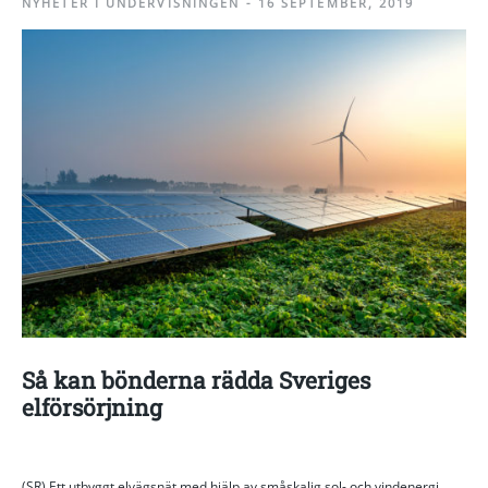
NYHETER I UNDERVISNINGEN
-
16 SEPTEMBER, 2019
Så kan bönderna rädda Sveriges
elförsörjning
(SR) Ett utbyggt elvägsnät med hjälp av småskalig sol- och vindenergi