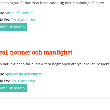
tionen ägnas åt hur man kan skydda sig mot mobbning på nätet.
A:
Social hållbarhet
,
KURS:
7-9
Gymnasiet
mhällskunskap
eal, normer och manlighet
en här lektionen får ni diskutera begreppen attityd, ansvar, respekt
A:
Självkänsla och empati
,
KURS:
7-9
Gymnasiet
mhällskunskap