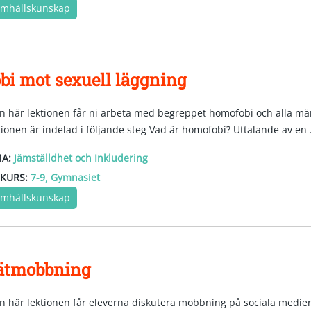
mhällskunskap
bi mot sexuell läggning
en här lektionen får ni arbeta med begreppet homofobi och alla män
tionen är indelad i följande steg Vad är homofobi? Uttalande av en .
A:
Jämställdhet och Inkludering
,
KURS:
7-9
Gymnasiet
mhällskunskap
ätmobbning
en här lektionen får eleverna diskutera mobbning på sociala medier.