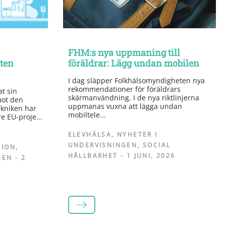
FHM:s nya uppmaning till
tten
föräldrar: Lägg undan mobilen
I dag släpper Folkhälsomyndigheten nya
rekommendationer för föräldrars
t sin
skärmanvändning. I de nya riktlinjerna
mot den
uppmanas vuxna att lägga undan
kniken har
mobiltele...
re EU-proje...
ELEVHÄLSA
,
NYHETER I
UNDERVISNINGEN
,
SOCIAL
TION
,
HÅLLBARHET
-
1 JUNI, 2026
GEN
-
2
LÄS MER