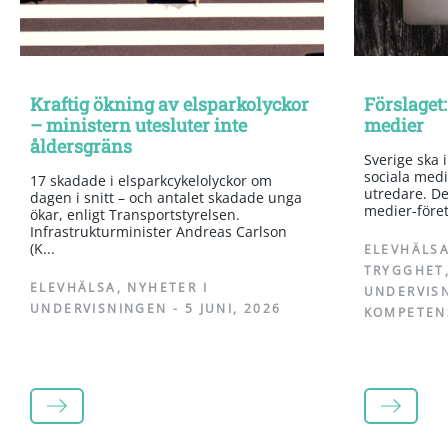
Kraftig ökning av elsparkolyckor
Förslaget:
– ministern utesluter inte
medier
åldersgräns
Sverige ska 
sociala medi
17 skadade i elsparkcykelolyckor om
utredare. Det
dagen i snitt – och antalet skadade unga
medier-företa
ökar, enligt Transportstyrelsen.
Infrastrukturminister Andreas Carlson
(K...
ELEVHÄLS
TRYGGHET
ELEVHÄLSA
,
NYHETER I
UNDERVIS
UNDERVISNINGEN
-
5 JUNI, 2026
KOMPETEN
LÄS MER
LÄS MER