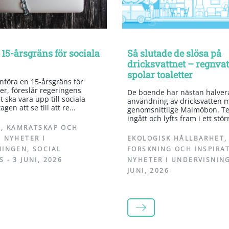
 15-årsgräns för sociala
Så slutade de slösa på
dricksvattnet – regnva
spolar toaletter
införa en 15-årsgräns för
er, föreslår regeringens
De boende har nästan halvera
 ska vara upp till sociala
användning av dricksvatten 
gen att se till att re...
genomsnittlige Malmöbon. Te
ingått och lyfts fram i ett stör
A
,
KAMRATSKAP OCH
,
NYHETER I
EKOLOGISK HÅLLBARHET
,
NINGEN
,
SOCIAL
FORSKNING OCH INSPIRA
S
-
3 JUNI, 2026
NYHETER I UNDERVISNIN
JUNI, 2026
LÄS MER