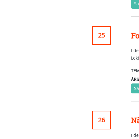
Sa
Fo
25
I d
Lek
TEM
ÅRS
Sa
N
26
I d