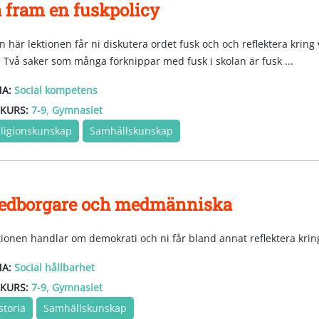
 fram en fuskpolicy
en här lektionen får ni diskutera ordet fusk och och reflektera kring
. Två saker som många förknippar med fusk i skolan är fusk ...
A:
Social kompetens
,
KURS:
7-9
Gymnasiet
ligionskunskap
Samhällskunskap
edborgare och medmänniska
tionen handlar om demokrati och ni får bland annat reflektera krin
A:
Social hållbarhet
,
KURS:
7-9
Gymnasiet
storia
Samhällskunskap