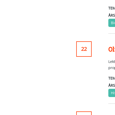
TEM
ÅRS
Bi
Ol
22
Lek
pro
TEM
ÅRS
Hi