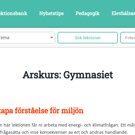
ektionsbank
Nyhetstips
Pedagogik
Elevhälsa
Tema
arskurs: Gymnasiet
apa förståelse för miljön
n här lektionen får ni arbeta med energi- och klimatfrågan. Ett mål ä
 ifrågasätta och inse konsekvenser av ert och andras handlande.