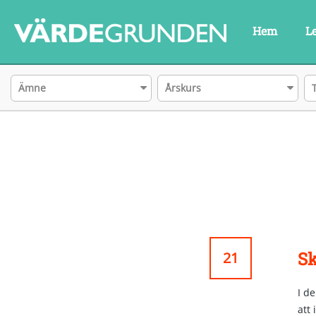
Hem
L
Ämne
Årskurs
Sk
21
I de
att