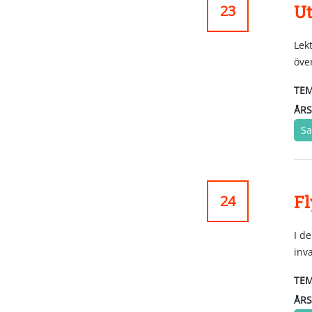
Ut
23
Lek
över
TEM
ÅRS
Sa
Fl
24
I d
inva
TEM
ÅRS