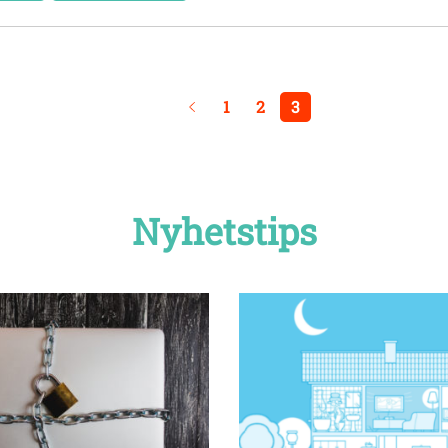
1
2
3
Nyhetstips