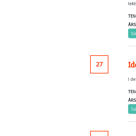
lek
TEM
ÅRS
Sa
Id
27
I d
TEM
ÅRS
Sa