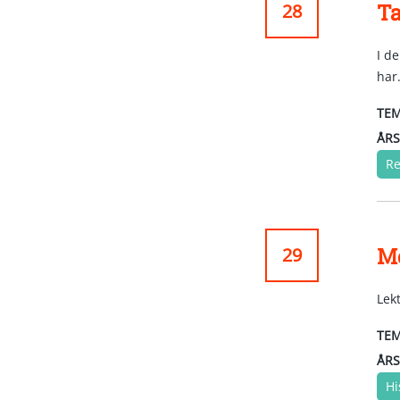
Ta
28
I d
har
TEM
ÅRS
Re
M
29
Lek
TEM
ÅRS
Hi