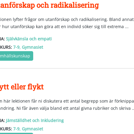
anförskap och radikalisering
tionen lyfter frågor om utanförskap och radikalisering. Bland annat
 hur utanförskap kan göra att en individ söker sig till extrema ...
A:
Självkänsla och empati
,
KURS:
7-9
Gymnasiet
mhällskunskap
ytt eller flykt
en här lektionen får ni diskutera ett antal begrepp som är förknipp
ndring. Ni får även välja bland ett antal givna rubriker och skriva ..
A:
Jämställdhet och Inkludering
,
KURS:
7-9
Gymnasiet