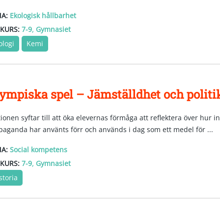
A:
Ekologisk hållbarhet
,
KURS:
7-9
Gymnasiet
ologi
Kemi
ympiska spel – Jämställdhet och politi
tionen syftar till att öka elevernas förmåga att reflektera över hur 
paganda har använts förr och används i dag som ett medel för ...
A:
Social kompetens
,
KURS:
7-9
Gymnasiet
storia