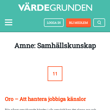
LOGGA IN
BLI MEDLEM
amne: Samhällskunskap
11
Oro – Att hantera jobbiga känslor
När något omvälvande händer i vår omvärld kan det skapa oro och