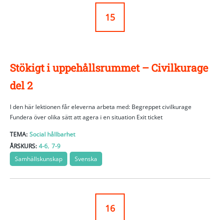
15
Stökigt i uppehållsrummet – Civilkurage
del 2
I den här lektionen får eleverna arbeta med: Begreppet civilkurage
Fundera över olika sätt att agera i en situation Exit ticket
TEMA:
Social hållbarhet
,
ÅRSKURS:
4-6
7-9
Samhällskunskap
Svenska
16