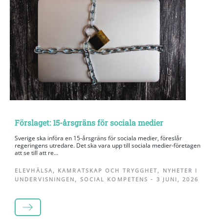
Förslaget: 15-årsgräns för sociala medier
Sverige ska införa en 15-årsgräns för sociala medier, föreslår
regeringens utredare. Det ska vara upp till sociala medier-företagen
att se till att re...
ELEVHÄLSA
,
KAMRATSKAP OCH TRYGGHET
,
NYHETER I
UNDERVISNINGEN
,
SOCIAL KOMPETENS
-
3 JUNI, 2026
LÄS MER