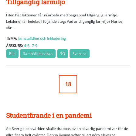
Tillgänglig lärmiljö
I den här lektionen får ni arbeta med begreppet tillgänglig lärmiljö.
Lektionen är indelad i följande steg: Vad är tillgänglig lärmiljö? Hur ser
vår ...
TEMA:
Jämställdhet och Inkludering
,
ÅRSKURS:
4-6
7-9
Bild
Samhällskunskap
SO
Svenska
18
Studentfirande i en pandemi
Att Sverige och världen skulle drabbas av en allvarlig pandemi var för de
allra flesta helt oväntat. Denna övning syftar till att göra eleverna