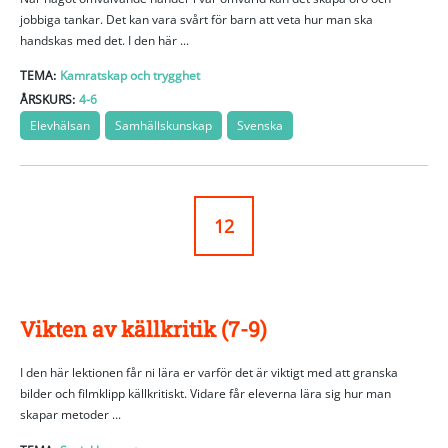
jobbiga tankar. Det kan vara svårt för barn att veta hur man ska
handskas med det. I den här ...
TEMA:
Kamratskap och trygghet
ÅRSKURS:
4-6
Elevhälsan
Samhällskunskap
Svenska
12
Vikten av källkritik (7-9)
I den här lektionen får ni lära er varför det är viktigt med att granska
bilder och filmklipp källkritiskt. Vidare får eleverna lära sig hur man
skapar metoder ...