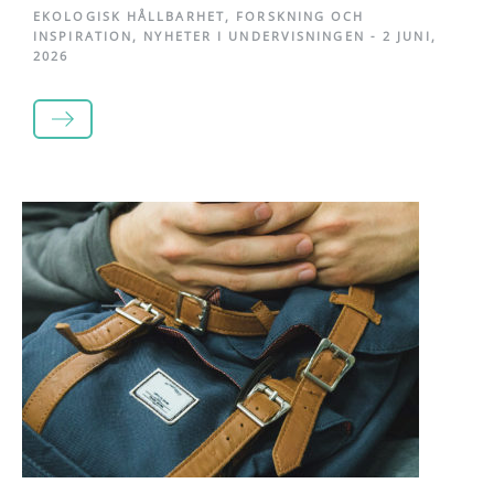
EKOLOGISK HÅLLBARHET
,
FORSKNING OCH
INSPIRATION
,
NYHETER I UNDERVISNINGEN
-
2 JUNI,
2026
LÄS MER