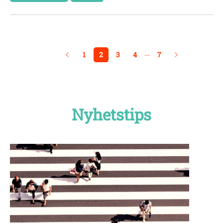
…
1
2
3
4
7
Nyhetstips