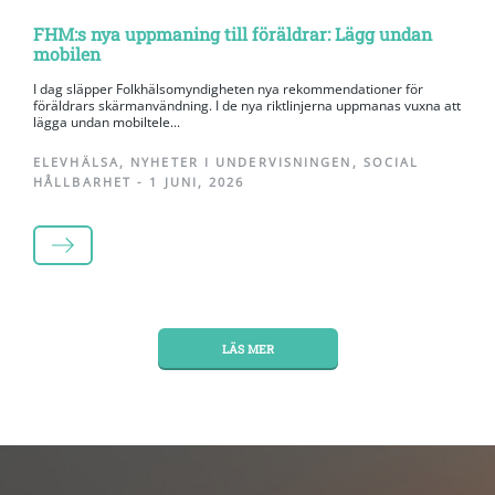
FHM:s nya uppmaning till föräldrar: Lägg undan
mobilen
I dag släpper Folkhälsomyndigheten nya rekommendationer för
föräldrars skärmanvändning. I de nya riktlinjerna uppmanas vuxna att
lägga undan mobiltele...
ELEVHÄLSA
,
NYHETER I UNDERVISNINGEN
,
SOCIAL
HÅLLBARHET
-
1 JUNI, 2026
LÄS MER
LÄS MER