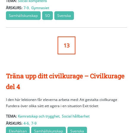
TEMA:
Social kompetens
,
ÅRSKURS:
7-9
Gymnasiet
Samhällskunskap
SO
Svenska
13
Träna upp ditt civilkurage – Civilkurage
del 4
I den här lektionen får eleverna arbeta med: Att gestalta civilkurage
Fundera över olika sätt att agera i en situation Exit ticket
,
TEMA:
Kamratskap och trygghet
Social hållbarhet
,
ÅRSKURS:
4-6
7-9
Elevhälsan
Samhällskunskap
Svenska