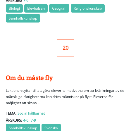
ÅRSKURS:
7-9
Biologi
Elevhälsan
Geografi
Religionskunskap
Samhällskunskap
20
Om du måste fly
Lektionen syftar till att göra eleverna medvetna om att kränkningar av de
mänskliga rättigheterna kan driva människor på flykt. Eleverna får
möjlighet att skapa ...
TEMA:
Social hållbarhet
,
ÅRSKURS:
4-6
7-9
Samhällskunskap
Svenska