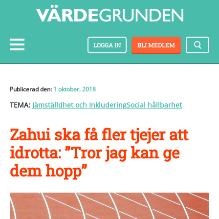
LOGGA IN
BLI MEDLEM
Publicerad den:
1 oktober, 2018
TEMA:
Jämställdhet och Inkludering
Social hållbarhet
Zahui ska få fler tjejer att
idrotta: ”Tror jag kan ge
dem hopp”