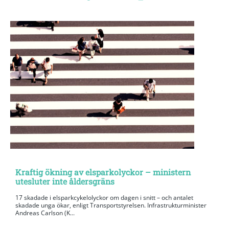
Kraftig ökning av elsparkolyckor – ministern
utesluter inte åldersgräns
17 skadade i elsparkcykelolyckor om dagen i snitt – och antalet
skadade unga ökar, enligt Transportstyrelsen. Infrastrukturminister
Andreas Carlson (K...