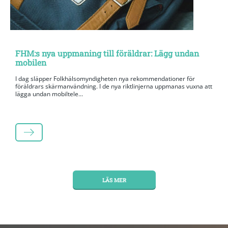
FHM:s nya uppmaning till föräldrar: Lägg undan
mobilen
I dag släpper Folkhälsomyndigheten nya rekommendationer för
föräldrars skärmanvändning. I de nya riktlinjerna uppmanas vuxna att
lägga undan mobiltele...
LÄS MER
LÄS MER