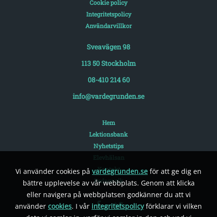
Cookie policy
Integritetspolicy
Användarvillkor
Sveavägen 98
113 50 Stockholm
08-410 214 60
info@vardegrunden.se
Hem
Lektionsbank
Nyhetstips
Elevhälsan
Kontakt
Vi använder cookies på
vardegrunden.se
för att ge dig en
Pedagogik
bättre upplevelse av vår webbplats. Genom att klicka
eller navigera på webbplatsen godkänner du att vi
använder
cookies
. I vår
integritetspolicy
förklarar vi vilken