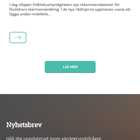
I dag släpper Folkhälsomyndigheten nya rekommendationer för
föräldrars skärmanvändning. I de nya riktlinjerna uppmanas vuxna att
lägga undan mobiltele...
LÄS MER
LÄS MER
Nyhetsbrev
Håll dig uppdaterad inom värdegrundsfrågor.