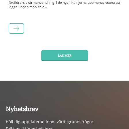
föräldrars skärmanvändning. I de nya riktlinjerna uppmanas vuxna att
lägga undan mobiltele...
LÄS MER
LÄS MER
Nyhetsbrev
Håll dig uppdaterad inom värdegrundsfrågor.
Fyll i mejl för nyhetsbrev.