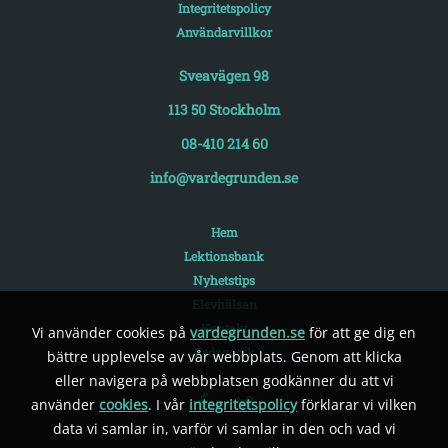
Integritetspolicy
Användarvillkor
Sveavägen 98
113 50 Stockholm
08-410 214 60
info@vardegrunden.se
Hem
Lektionsbank
Nyhetstips
Elevhälsan
Kontakt
Vi använder cookies på
vardegrunden.se
för att ge dig en
Pedagogik
bättre upplevelse av vår webbplats. Genom att klicka
eller navigera på webbplatsen godkänner du att vi
använder
cookies
. I vår
integritetspolicy
förklarar vi vilken
data vi samlar in, varför vi samlar in den och vad vi