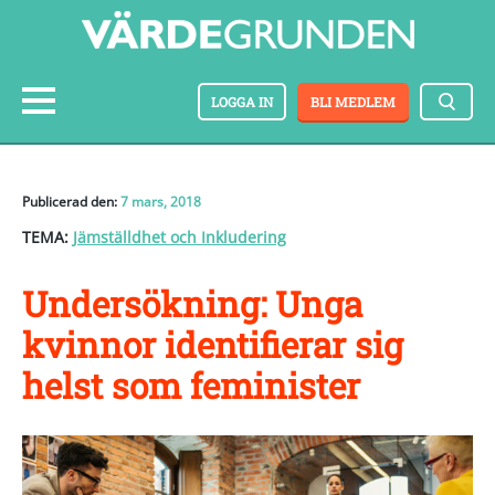
LOGGA IN
BLI MEDLEM
Publicerad den:
7 mars, 2018
TEMA:
Jämställdhet och Inkludering
Undersökning: Unga
kvinnor identifierar sig
helst som feminister