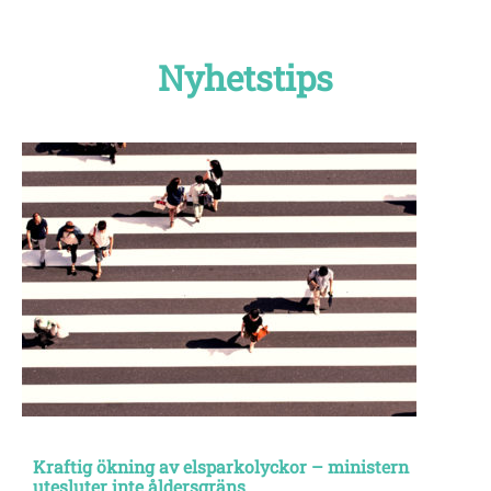
Nyhetstips
Kraftig ökning av elsparkolyckor – ministern
utesluter inte åldersgräns