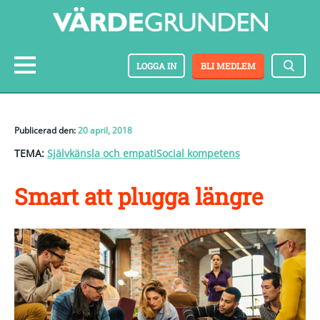
LOGGA IN
BLI MEDLEM
Publicerad den:
20 april, 2018
TEMA:
Självkänsla och empati
Social kompetens
Smart att plugga längre