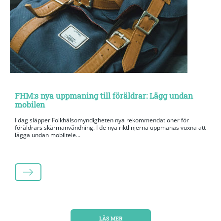
FHM:s nya uppmaning till föräldrar: Lägg undan
mobilen
I dag släpper Folkhälsomyndigheten nya rekommendationer för
föräldrars skärmanvändning. I de nya riktlinjerna uppmanas vuxna att
lägga undan mobiltele...
LÄS MER
LÄS MER