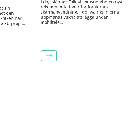
I dag släpper Folkhälsomyndigheten nya
rekommendationer för föräldrars
t sin
skärmanvändning. I de nya riktlinjerna
mot den
uppmanas vuxna att lägga undan
kniken har
mobiltele...
re EU-proje...
LÄS MER