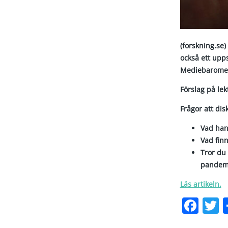
(forskning.se)
också ett upps
Mediebaromet
Förslag på le
Frågor att dis
Vad han
Vad fin
Tror du
pandemi
Läs artikeln.
Fac
T