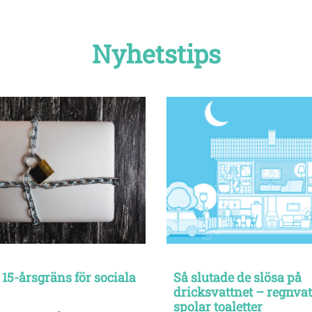
Nyhetstips
 15-årsgräns för sociala
Så slutade de slösa på
dricksvattnet – regnva
spolar toaletter