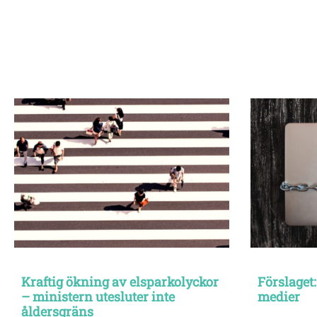
Kraftig ökning av elsparkolyckor
Förslaget:
– ministern utesluter inte
medier
åldersgräns