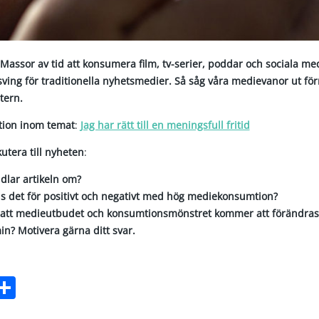
 Massor av tid att konsumera film, tv-serier, poddar och sociala m
ving för traditionella nyhetsmedier. Så såg våra medievanor ut förr
ern.
ktion inom temat
:
Jag har rätt till en meningsfull fritid
kutera till nyheten
:
dlar artikeln om?
ns det för positivt och negativt med hög mediekonsumtion?
 att medieutbudet och konsumtionsmönstret kommer att förändras 
n? Motivera gärna ditt svar.
ebook
witter
Dela