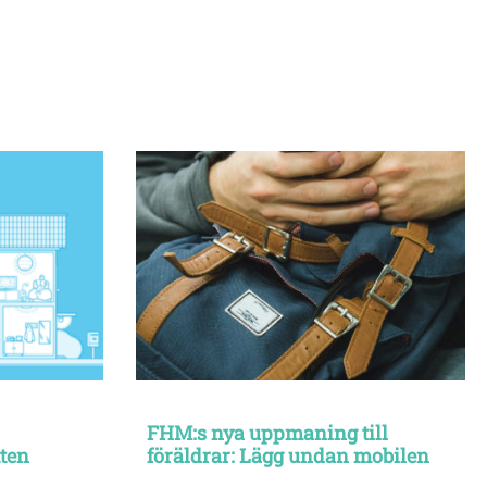
FHM:s nya uppmaning till
tten
föräldrar: Lägg undan mobilen