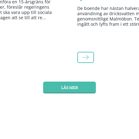
införa en 15-årsgräns för
er, föreslår regeringens
De boende har nästan halvera
 ska vara upp till sociala
användning av dricksvatten 
gen att se till att re...
genomsnittlige Malmöbon. Te
ingått och lyfts fram i ett stör
LÄS MER
LÄS MER