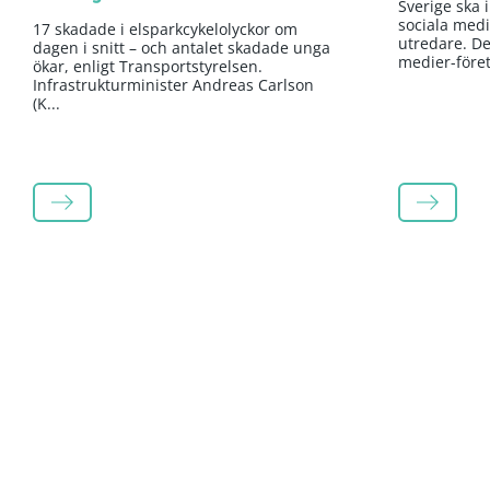
Sverige ska 
sociala medi
17 skadade i elsparkcykelolyckor om
utredare. Det
dagen i snitt – och antalet skadade unga
medier-företa
ökar, enligt Transportstyrelsen.
Infrastrukturminister Andreas Carlson
(K...
LÄS MER
LÄS MER