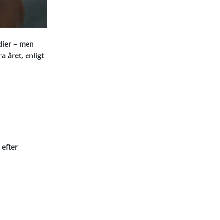
edier − men
a året, enligt
efter