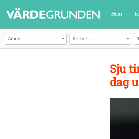
Hem
L
Ämne
Årskurs
Sju 
dag 