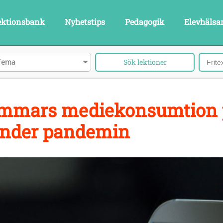
ektionsbank
Nyhetstips
Pedagogik
Elevhälsa
Tema
timmars mediekonsumtion 
under pandemin