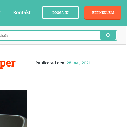
n
Kontakt
LOGGA IN
BLI MEDLEM
per
Publicerad den:
28 maj, 2021