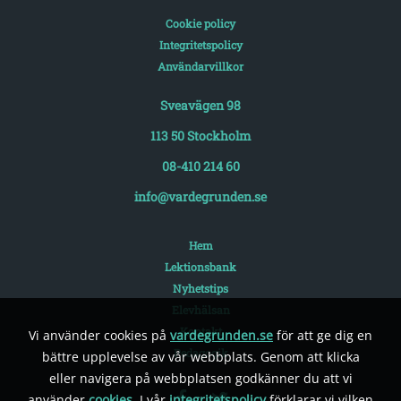
Cookie policy
Integritetspolicy
Användarvillkor
Sveavägen 98
113 50 Stockholm
08-410 214 60
info@vardegrunden.se
Hem
Lektionsbank
Nyhetstips
Elevhälsan
Kontakt
Vi använder cookies på
vardegrunden.se
för att ge dig en
Pedagogik
bättre upplevelse av vår webbplats. Genom att klicka
eller navigera på webbplatsen godkänner du att vi
använder
cookies
. I vår
integritetspolicy
förklarar vi vilken