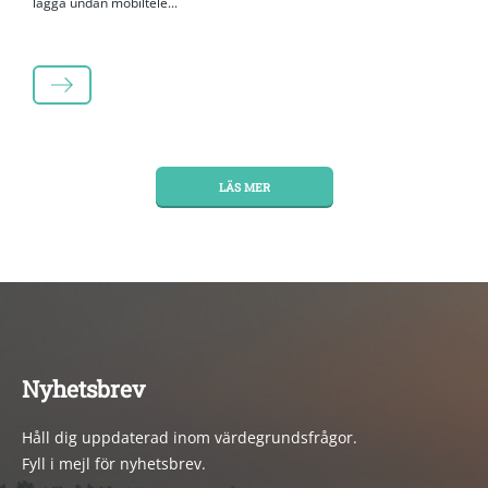
lägga undan mobiltele...
LÄS MER
LÄS MER
Nyhetsbrev
Håll dig uppdaterad inom värdegrundsfrågor.
Fyll i mejl för nyhetsbrev.