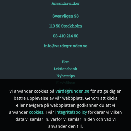
Användarvillkor
Sveavägen 98
113 50 Stockholm
08-410 214 60
info@vardegrunden.se
Hem
Lektionsbank
Nyhetstips
Elevhälsan
Kontakt
Vi använder cookies på
vardegrunden.se
för att ge dig en
Pedagogik
bättre upplevelse av vår webbplats. Genom att klicka
eller navigera på webbplatsen godkänner du att vi
använder
cookies
. I vår
integritetspolicy
förklarar vi vilken
data vi samlar in, varför vi samlar in den och vad vi
använder den till.