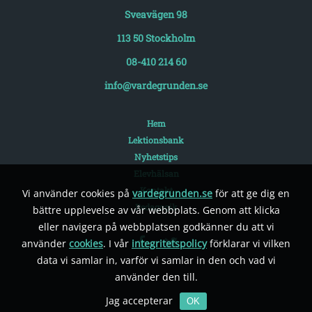
Sveavägen 98
113 50 Stockholm
08-410 214 60
info@vardegrunden.se
Hem
Lektionsbank
Nyhetstips
Elevhälsan
Kontakt
Vi använder cookies på
vardegrunden.se
för att ge dig en
Pedagogik
bättre upplevelse av vår webbplats. Genom att klicka
eller navigera på webbplatsen godkänner du att vi
använder
cookies
. I vår
integritetspolicy
förklarar vi vilken
data vi samlar in, varför vi samlar in den och vad vi
använder den till.
Jag accepterar
OK