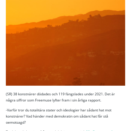
(SR) 38 konstnärer dödades och 119 fängslades under 2021. Det är
några siffror som Freemuse lyfter fram i sin årliga rapport.
-Varför tror du totalitära stater och ideologier har sådant hat mot
konstnärer? Vad händer med demokratin om sådant hat får stå
oemotsagd?