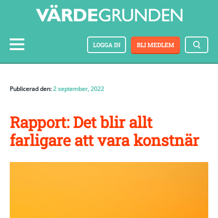
LOGGA IN
BLI MEDLEM
Publicerad den:
2 september, 2022
Rapport: Det blir allt
farligare att vara konstnär