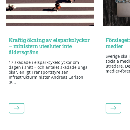
Kraftig ökning av elsparkolyckor
Förslaget:
– ministern utesluter inte
medier
åldersgräns
Sverige ska 
sociala medi
17 skadade i elsparkcykelolyckor om
utredare. Det
dagen i snitt – och antalet skadade unga
medier-företa
ökar, enligt Transportstyrelsen.
Infrastrukturminister Andreas Carlson
(K...
LÄS MER
LÄS MER