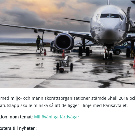
 med miljö- och människorättsorganisationer stämde Shell 2018 oc
matutsläpp skulle minska så att de ligger i linje med Parisavtalet.
ktion inom temat
:
Miljövänliga färdvägar
kutera till nyheten
: