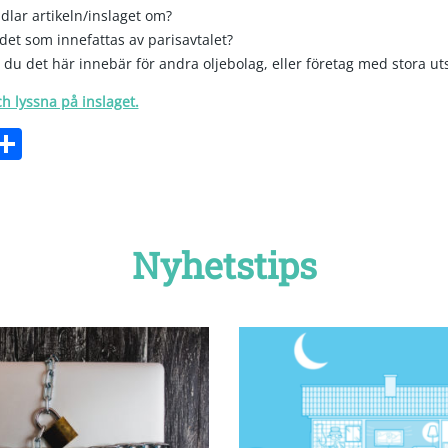
dlar artikeln/inslaget om?
 det som innefattas av parisavtalet?
 du det här innebär för andra oljebolag, eller företag med stora ut
ch lyssna på inslaget.
ebook
witter
Dela
Nyhetstips