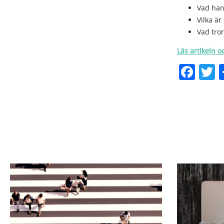
Vad han
Vilka är
Vad tror
Läs artikeln o
Fac
T