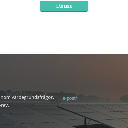
LÄS MER
 inom värdegrundsfrågor.
e-post
*
brev.