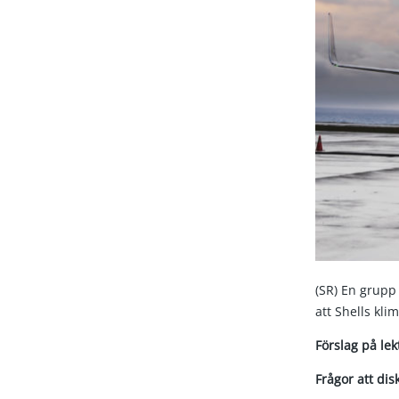
(SR) En grupp
att Shells kli
Förslag på le
Frågor att dis