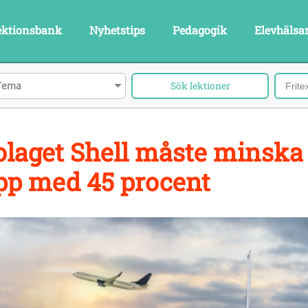
ektionsbank
Nyhetstips
Pedagogik
Elevhälsa
Tema
olaget Shell måste minska
pp med 45 procent