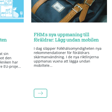
FHM:s nya uppmaning till
tten
föräldrar: Lägg undan mobilen
I dag släpper Folkhälsomyndigheten nya
rekommendationer för föräldrars
t sin
skärmanvändning. I de nya riktlinjerna
mot den
uppmanas vuxna att lägga undan
kniken har
mobiltele...
re EU-proje...
LÄS MER