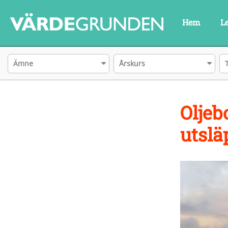
Hem
L
Ämne
Årskurs
Oljeb
utslä