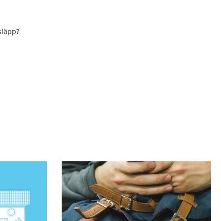
släpp?