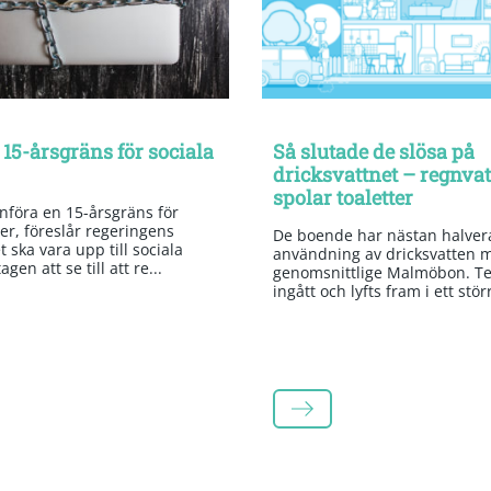
 15-årsgräns för sociala
Så slutade de slösa på
dricksvattnet – regnva
spolar toaletter
införa en 15-årsgräns för
er, föreslår regeringens
De boende har nästan halvera
 ska vara upp till sociala
användning av dricksvatten 
gen att se till att re...
genomsnittlige Malmöbon. Te
ingått och lyfts fram i ett stör
LÄS MER