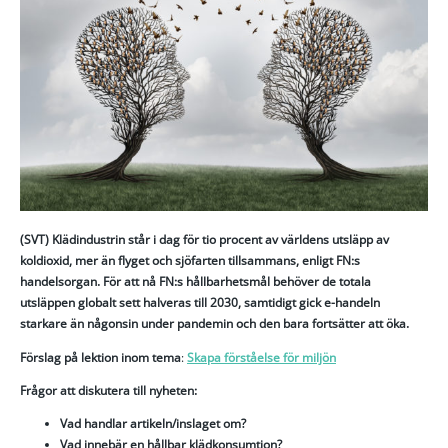
(SVT) Klädindustrin står i dag för tio procent av världens utsläpp av
koldioxid, mer än flyget och sjöfarten tillsammans, enligt FN:s
handelsorgan. För att nå FN:s hållbarhetsmål behöver de totala
utsläppen globalt sett halveras till 2030, samtidigt gick e-handeln
starkare än någonsin under pandemin och den bara fortsätter att öka.
Förslag på lektion inom tema
:
Skapa förståelse för miljön
Frågor att diskutera till nyheten:
Vad handlar artikeln/inslaget om?
Vad innebär en hållbar klädkonsumtion?