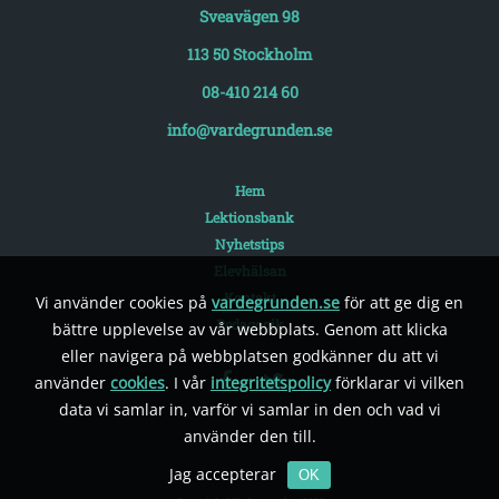
Sveavägen 98
113 50 Stockholm
08-410 214 60
info@vardegrunden.se
Hem
Lektionsbank
Nyhetstips
Elevhälsan
Kontakt
Vi använder cookies på
vardegrunden.se
för att ge dig en
Pedagogik
bättre upplevelse av vår webbplats. Genom att klicka
eller navigera på webbplatsen godkänner du att vi
använder
cookies
. I vår
integritetspolicy
förklarar vi vilken
data vi samlar in, varför vi samlar in den och vad vi
använder den till.
Jag accepterar
OK