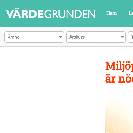
Hem
L
Ämne
Årskurs
Miljö
är nö