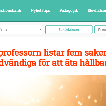
ektionsbank
Nyhetstips
Pedagogik
Elevhälsa
Tema
professorn listar fem sake
dvändiga för att äta hållba