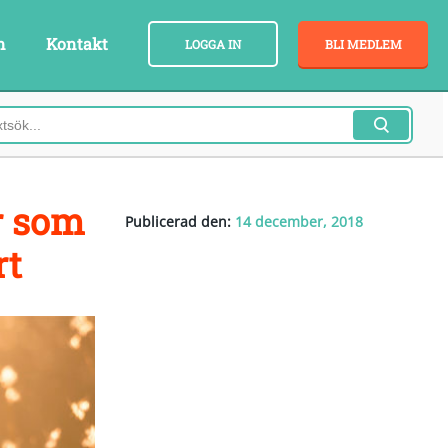
n
Kontakt
LOGGA IN
BLI MEDLEM
r som
Publicerad den:
14 december, 2018
rt