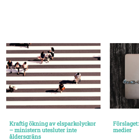
Kraftig ökning av elsparkolyckor
Förslaget:
– ministern utesluter inte
medier
åldersgräns