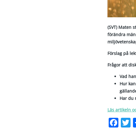
(SVT) Maten st
förändra männ
miljövetenskap
Förslag på le
Frågor att dis
Vad han
Hur kan 
gälland
Har du 
Läs artikeln o
Fac
T