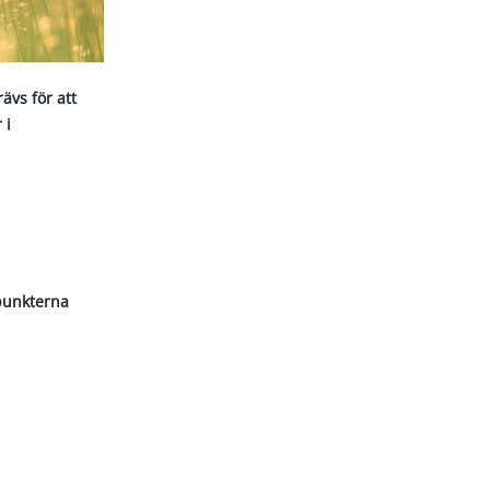
ävs för att
 i
 punkterna