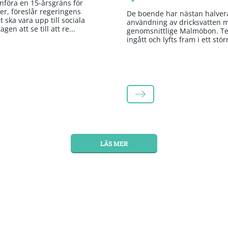
införa en 15-årsgräns för
er, föreslår regeringens
De boende har nästan halvera
 ska vara upp till sociala
användning av dricksvatten 
gen att se till att re...
genomsnittlige Malmöbon. Te
ingått och lyfts fram i ett stör
LÄS MER
LÄS MER