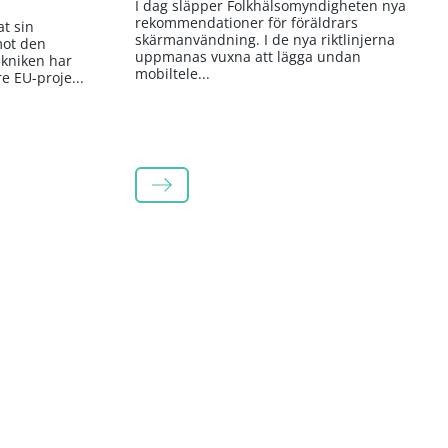
I dag släpper Folkhälsomyndigheten nya
rekommendationer för föräldrars
t sin
skärmanvändning. I de nya riktlinjerna
mot den
uppmanas vuxna att lägga undan
kniken har
mobiltele...
re EU-proje...
LÄS MER