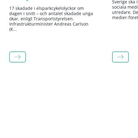
Sverige ska 
sociala medi
17 skadade i elsparkcykelolyckor om
utredare. Det
dagen i snitt – och antalet skadade unga
medier-företa
ökar, enligt Transportstyrelsen.
Infrastrukturminister Andreas Carlson
(K...
LÄS MER
LÄS MER