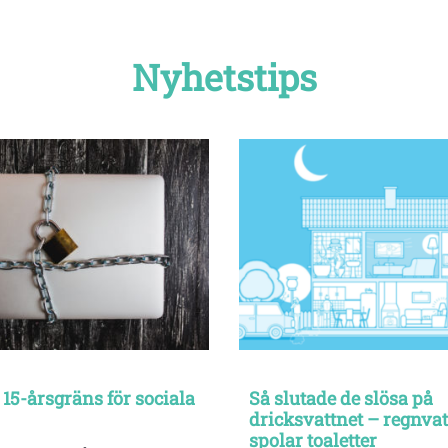
Nyhetstips
 15-årsgräns för sociala
Så slutade de slösa på
dricksvattnet – regnva
spolar toaletter