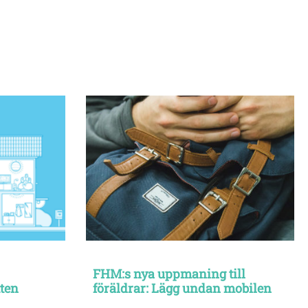
FHM:s nya uppmaning till
tten
föräldrar: Lägg undan mobilen