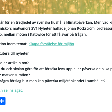
år för en tredjedel av svenska hushålls klimatpåverkan. Men vad kr
iskors matvanor? SVT Nyheter haffade Johan Rockström, professor
, mellan möten i Katowice för att få svar på frågan.
ktion inom temat:
Skapa förståelse för miljön
kutera till nyheten:
dlar artikeln om?
du och skolan göra för att försöka leva upp eller påverka de olika
e matkonsumtion?
några förslag hur man kan påverka miljötänkandet i samhället?
ch se inslaget.
ebook
witter
Dela