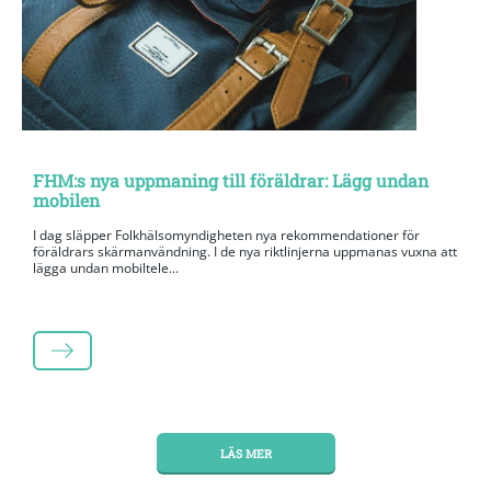
FHM:s nya uppmaning till föräldrar: Lägg undan
mobilen
I dag släpper Folkhälsomyndigheten nya rekommendationer för
föräldrars skärmanvändning. I de nya riktlinjerna uppmanas vuxna att
lägga undan mobiltele...
LÄS MER
LÄS MER