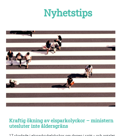
Nyhetstips
Kraftig ökning av elsparkolyckor – ministern
utesluter inte åldersgräns
17 skadade i elsparkcykelolyckor om dagen i snitt – och antalet