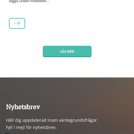
lägga undan mobiltele...
LÄS MER
LÄS MER
Nyhetsbrev
Håll dig uppdaterad inom värdegrundsfrågor.
Fyll i mejl för nyhetsbrev.