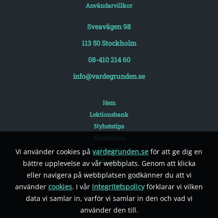
Användarvillkor
Sveavägen 98
113 50 Stockholm
08-410 214 60
info@vardegrunden.se
Hem
Lektionsbank
Nyhetstips
Elevhälsan
Kontakt
Vi använder cookies på
vardegrunden.se
för att ge dig en
Pedagogik
bättre upplevelse av vår webbplats. Genom att klicka
eller navigera på webbplatsen godkänner du att vi
använder
cookies
. I vår
integritetspolicy
förklarar vi vilken
data vi samlar in, varför vi samlar in den och vad vi
använder den till.