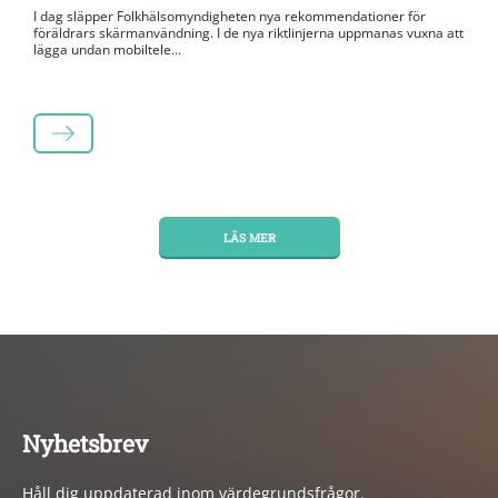
I dag släpper Folkhälsomyndigheten nya rekommendationer för
föräldrars skärmanvändning. I de nya riktlinjerna uppmanas vuxna att
lägga undan mobiltele...
LÄS MER
LÄS MER
Nyhetsbrev
Håll dig uppdaterad inom värdegrundsfrågor.