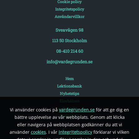
Cookie policy
Integritetspolicy
Användarvillkor
Sveavägen 98
113 50 Stockholm
08-410 214 60
info@vardegrunden.se
Hem
Lektionsbank
Nyhetstips
Elevhälsan
Kontakt
Vi använder cookies på
vardegrunden.se
för att ge dig en
Pedagogik
bättre upplevelse av vår webbplats. Genom att klicka
eller navigera på webbplatsen godkänner du att vi
använder
cookies
. I vår
integritetspolicy
förklarar vi vilken