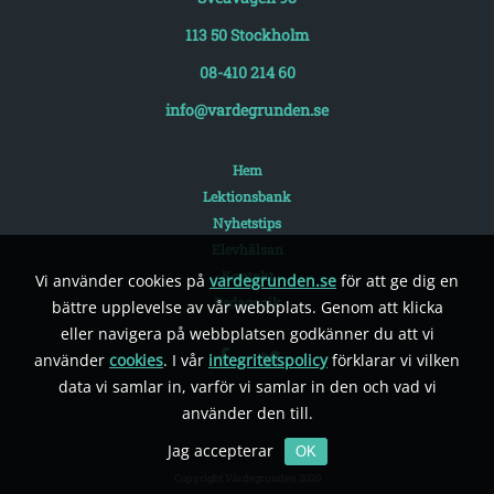
113 50 Stockholm
08-410 214 60
info@vardegrunden.se
Hem
Lektionsbank
Nyhetstips
Elevhälsan
Kontakt
Vi använder cookies på
vardegrunden.se
för att ge dig en
Pedagogik
bättre upplevelse av vår webbplats. Genom att klicka
eller navigera på webbplatsen godkänner du att vi
använder
cookies
. I vår
integritetspolicy
förklarar vi vilken
data vi samlar in, varför vi samlar in den och vad vi
använder den till.
Jag accepterar
OK
Copyright Värdegrunden 2020