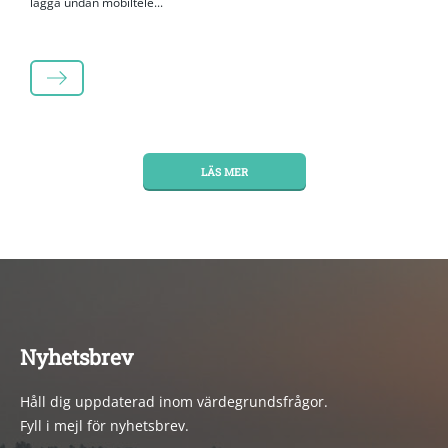
lägga undan mobiltele...
LÄS MER
LÄS MER
Nyhetsbrev
Håll dig uppdaterad inom värdegrundsfrågor.
Fyll i mejl för nyhetsbrev.