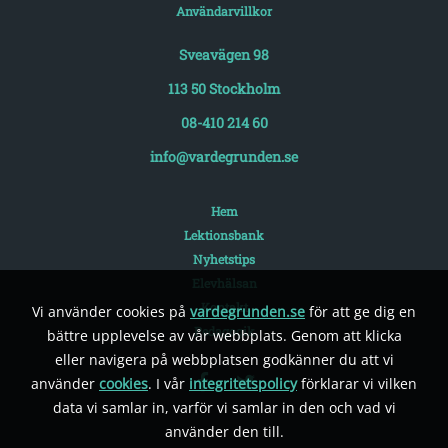
Användarvillkor
Sveavägen 98
113 50 Stockholm
08-410 214 60
info@vardegrunden.se
Hem
Lektionsbank
Nyhetstips
Elevhälsan
Kontakt
Vi använder cookies på
vardegrunden.se
för att ge dig en
Pedagogik
bättre upplevelse av vår webbplats. Genom att klicka
eller navigera på webbplatsen godkänner du att vi
använder
cookies
. I vår
integritetspolicy
förklarar vi vilken
data vi samlar in, varför vi samlar in den och vad vi
använder den till.