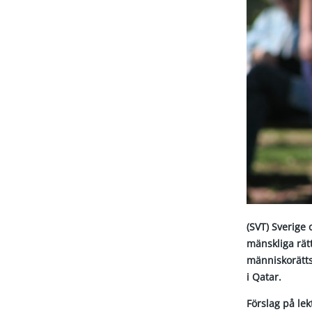
(SVT) Sverige 
mänskliga rät
människorätts
i Qatar.
Förslag på le