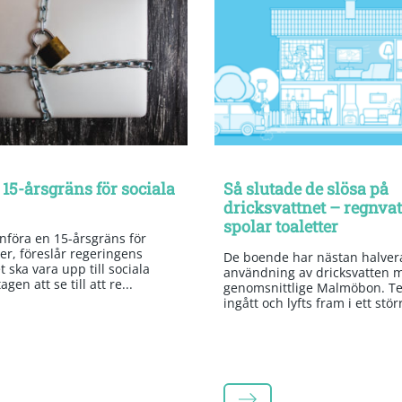
 15-årsgräns för sociala
Så slutade de slösa på
dricksvattnet – regnva
spolar toaletter
införa en 15-årsgräns för
er, föreslår regeringens
De boende har nästan halvera
 ska vara upp till sociala
användning av dricksvatten 
gen att se till att re...
genomsnittlige Malmöbon. Te
ingått och lyfts fram i ett stör
LÄS MER