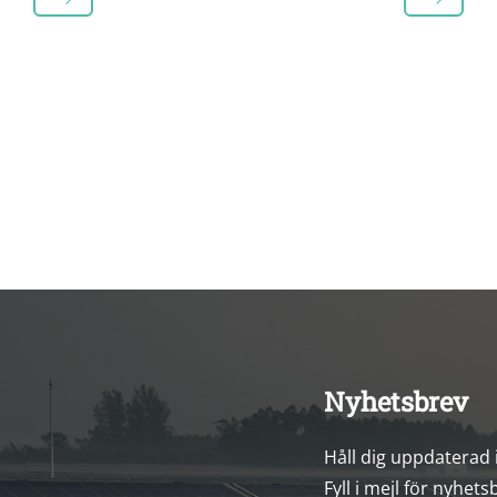
Nyhetsbrev
Håll dig uppdaterad
Fyll i mejl för nyhets