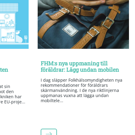
FHM:s nya uppmaning till
tten
föräldrar: Lägg undan mobilen
I dag släpper Folkhälsomyndigheten nya
rekommendationer för föräldrars
t sin
skärmanvändning. I de nya riktlinjerna
mot den
uppmanas vuxna att lägga undan
kniken har
mobiltele...
re EU-proje...
LÄS MER