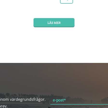
LÄS MER
 inom värdegrundsfrågor.
e-post
*
brev.