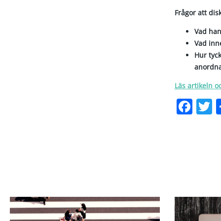
Frågor att dis
Vad han
Vad inn
Hur tyck
anordnat
Läs artikeln o
Fac
T