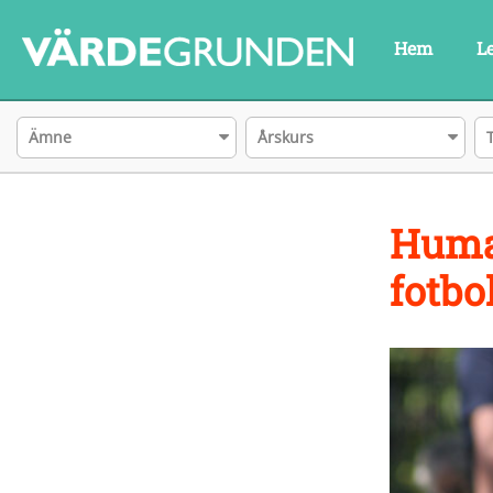
Hem
L
Ämne
Årskurs
Human
fotbol