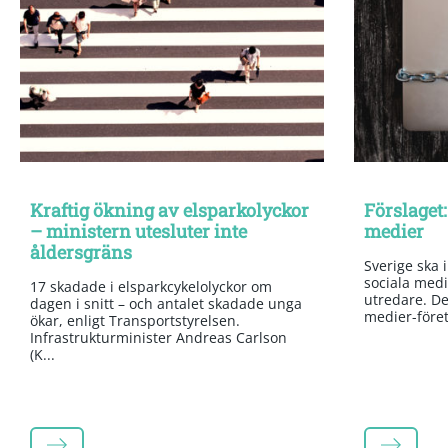
Kraftig ökning av elsparkolyckor
Förslaget:
– ministern utesluter inte
medier
åldersgräns
Sverige ska 
sociala medi
17 skadade i elsparkcykelolyckor om
utredare. Det
dagen i snitt – och antalet skadade unga
medier-företa
ökar, enligt Transportstyrelsen.
Infrastrukturminister Andreas Carlson
(K...
LÄS MER
LÄS MER