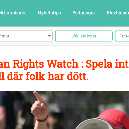
ektionsbank
Nyhetstips
Pedagogik
Elevhälsa
Tema
 Rights Watch : Spela int
l där folk har dött.