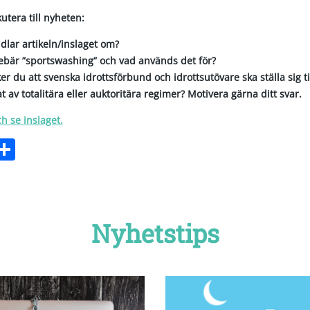
kutera till nyheten:
dlar artikeln/inslaget om?
ebär ”sportswashing” och vad används det för?
er du att svenska idrottsförbund och idrottsutövare ska ställa sig 
 av totalitära eller auktoritära regimer? Motivera gärna ditt svar.
ch se inslaget.
ebook
witter
Dela
Nyhetstips