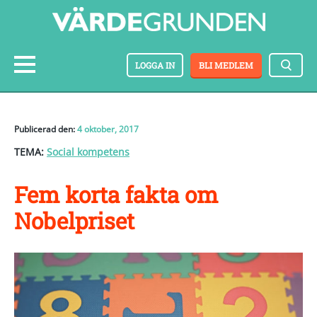
LOGGA IN
BLI MEDLEM
Publicerad den:
4 oktober, 2017
TEMA:
Social kompetens
Fem korta fakta om
Nobelpriset