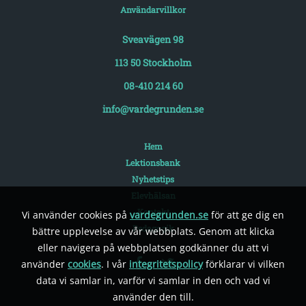
Användarvillkor
Sveavägen 98
113 50 Stockholm
08-410 214 60
info@vardegrunden.se
Hem
Lektionsbank
Nyhetstips
Elevhälsan
Kontakt
Vi använder cookies på
vardegrunden.se
för att ge dig en
Pedagogik
bättre upplevelse av vår webbplats. Genom att klicka
eller navigera på webbplatsen godkänner du att vi
använder
cookies
. I vår
integritetspolicy
förklarar vi vilken
data vi samlar in, varför vi samlar in den och vad vi
använder den till.