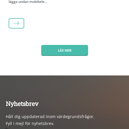
lägga undan mobiltele...
LÄS MER
LÄS MER
Nyhetsbrev
Håll dig uppdaterad inom värdegrundsfrågor.
Fyll i mejl för nyhetsbrev.