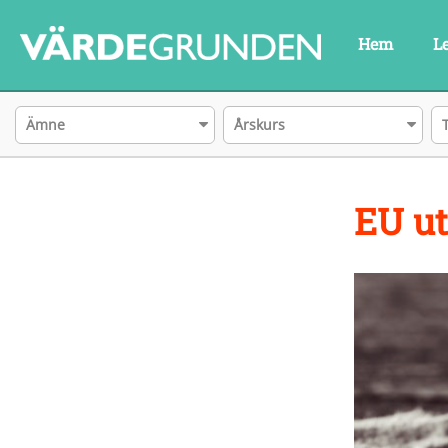
Hem
L
Ämne
Årskurs
EU ut