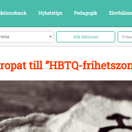
ektionsbank
Nyhetstips
Pedagogik
Elevhälsa
Tema
ropat till ”HBTQ-frihetszon