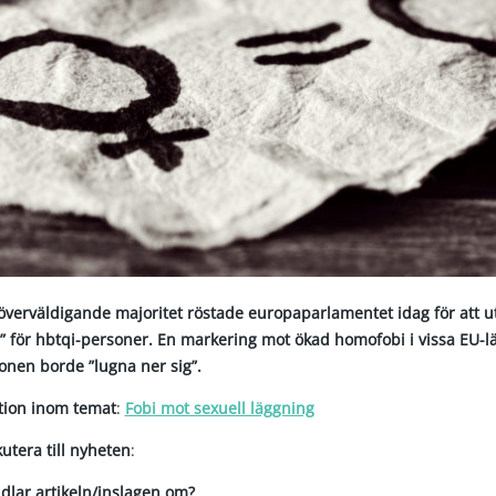
överväldigande majoritet röstade europaparlamentet idag för att ut
” för hbtqi-personer. En markering mot ökad homofobi i vissa EU-lä
onen borde ”lugna ner sig”.
ktion inom temat
:
Fobi mot sexuell läggning
kutera till nyheten
:
dlar artikeln/inslagen om?