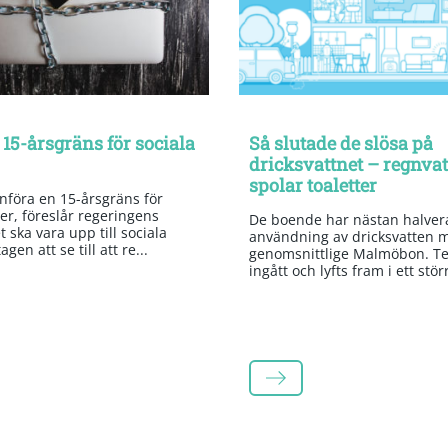
 15-årsgräns för sociala
Så slutade de slösa på
dricksvattnet – regnva
spolar toaletter
införa en 15-årsgräns för
er, föreslår regeringens
De boende har nästan halvera
 ska vara upp till sociala
användning av dricksvatten 
gen att se till att re...
genomsnittlige Malmöbon. Te
ingått och lyfts fram i ett stör
LÄS MER