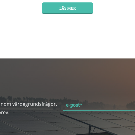
LÄS MER
 inom värdegrundsfrågor.
e-post
*
brev.