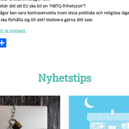
bär det att EU ska bli en ”HBTQ-frihetszon”?
gor kan vara kontraversiella inom vissa politiska och religiösa läge
ka förhålla sig till det? Motivera gärna ditt svar.
ch se inslaget.
ebook
witter
Dela
Nyhetstips