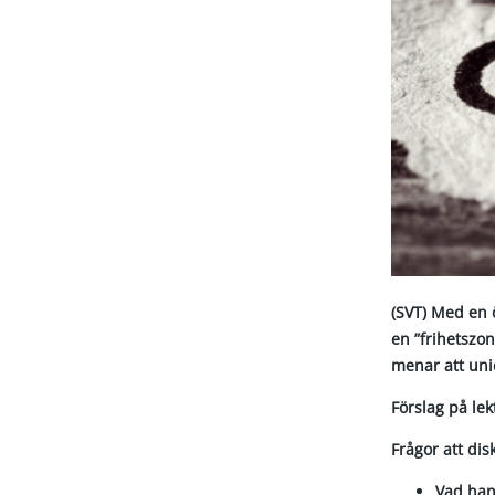
(SVT) Med en 
en ”frihetszon
menar att uni
Förslag på le
Frågor att dis
Vad han