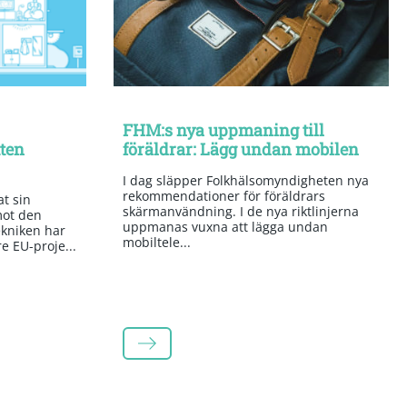
FHM:s nya uppmaning till
tten
föräldrar: Lägg undan mobilen
I dag släpper Folkhälsomyndigheten nya
rekommendationer för föräldrars
t sin
skärmanvändning. I de nya riktlinjerna
mot den
uppmanas vuxna att lägga undan
kniken har
mobiltele...
re EU-proje...
LÄS MER