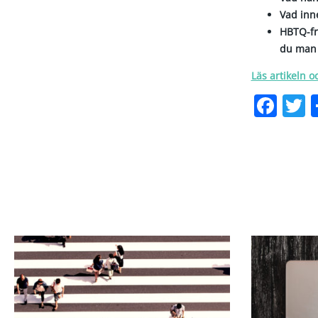
Vad inne
HBTQ-frå
du man s
Läs artikeln o
Fac
T