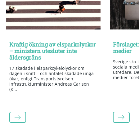
Kraftig ökning av elsparkolyckor
Förslaget:
– ministern utesluter inte
medier
åldersgräns
Sverige ska 
sociala medi
17 skadade i elsparkcykelolyckor om
utredare. Det
dagen i snitt – och antalet skadade unga
medier-företa
ökar, enligt Transportstyrelsen.
Infrastrukturminister Andreas Carlson
(K...
LÄS MER
LÄS MER